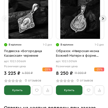
В наличии
1-2 дня
В наличии
1-2 дня
Подвеска «Богородица
Образок «Иверская икона
Казанская» чернение
Божией Матери в форме
цаты» чернение
арт. 102.1.0066N
арт. 102.1.0016N
Розничная цена
Розничная цена
-25%
-25%
3 225 ₽
8 250 ₽
4 300 ₽
11 000 ₽
0 отзывов
0 отзывов
Купить
Купить