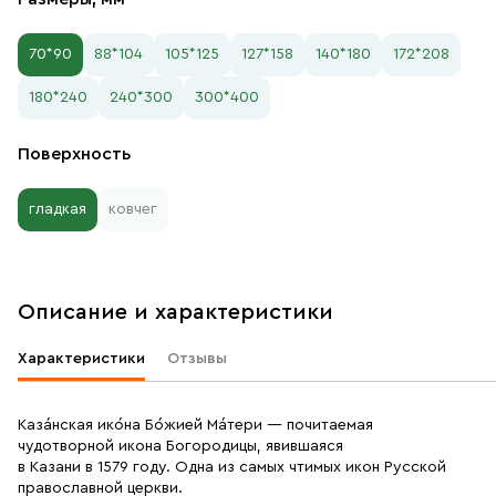
70*90
88*104
105*125
127*158
140*180
172*208
180*240
240*300
300*400
Поверхность
гладкая
ковчег
Описание и характеристики
Характеристики
Отзывы
Каза́нская ико́на Бо́жией Ма́тери — почитаемая
чудотворной икона Богородицы, явившаяся
в Казани в 1579 году. Одна из самых чтимых икон Русской
православной церкви.