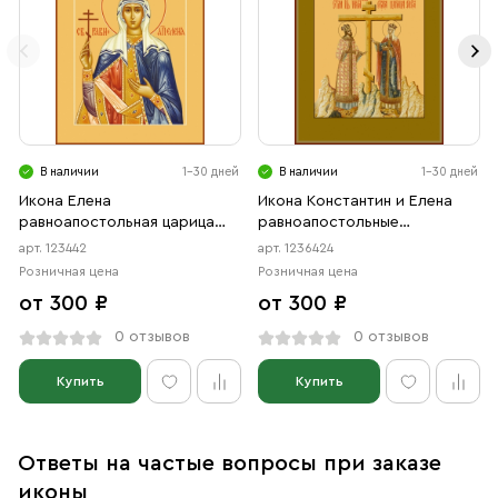
В наличии
1-30 дней
В наличии
1-30 дней
Икона Елена
Икона Константин и Елена
равноапостольная царица
равноапостольные
(АРТ.00442)
(АРТ.06424)
арт. 123442
арт. 1236424
Розничная цена
Розничная цена
от 300 ₽
от 300 ₽
0 отзывов
0 отзывов
Купить
Купить
Ответы на частые вопросы при заказе
иконы