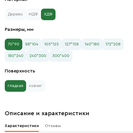
Дерево
МДФ
ХДФ
Размеры, мм
70*90
88*104
105*125
127*158
140*180
172*208
180*240
240*300
300*400
Поверхность
гладкая
ковчег
Описание и характеристики
Характеристики
Отзывы