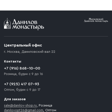
заказе от 10 000 ₽ доставка бесплатная.
Условия доставки
Приобретённый товар доставляется до подъезда
(калитки дачи или ворот частного дома). Если
возникают препятствия для подъезда автомобиля,
Центральный офис
доставка осуществляется до ближайшего места,
г. Москва
,
Даниловский вал 22
которое максимально близко к месту запланированной
разгрузки товара и не нарушает правила дорожного
Контакты
движения. Если на территории места назначения
доставки предусмотрен платный въезд, то Покупателю
+7 (916) 868-10-00
необходимо компенсировать стоимость въезда
Розница, будни с 9 до 16
транспортного средства.
+7 (925) 417 07-93
Оптом, будни с 9 до 17
Для заказов
sale@danilov-shop.ru
, Розница
danilovopt26@gmail.com
, Оптом