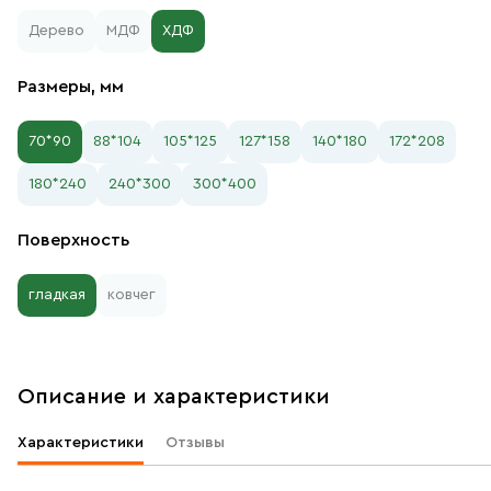
Дерево
МДФ
ХДФ
Размеры, мм
70*90
88*104
105*125
127*158
140*180
172*208
180*240
240*300
300*400
Поверхность
гладкая
ковчег
Описание и характеристики
Характеристики
Отзывы