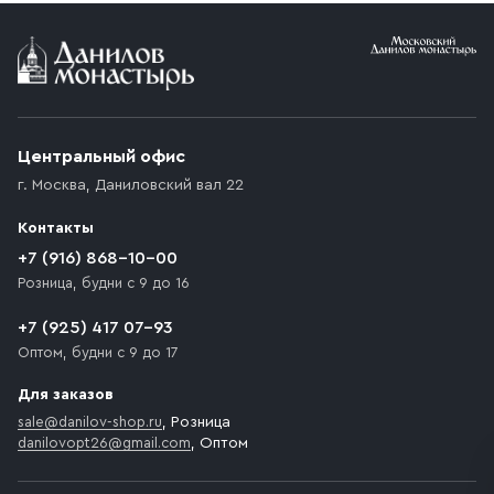
Условия доставки
Приобретённый товар доставляется до подъезда
(калитки дачи или ворот частного дома). Если
возникают препятствия для подъезда автомобиля,
Центральный офис
доставка осуществляется до ближайшего места,
г. Москва
,
Даниловский вал 22
которое максимально близко к месту запланированной
разгрузки товара и не нарушает правила дорожного
Контакты
движения. Если на территории места назначения
доставки предусмотрен платный въезд, то Покупателю
+7 (916) 868-10-00
необходимо компенсировать стоимость въезда
Розница, будни с 9 до 16
транспортного средства.
+7 (925) 417 07-93
Оптом, будни с 9 до 17
Для заказов
sale@danilov-shop.ru
, Розница
danilovopt26@gmail.com
, Оптом