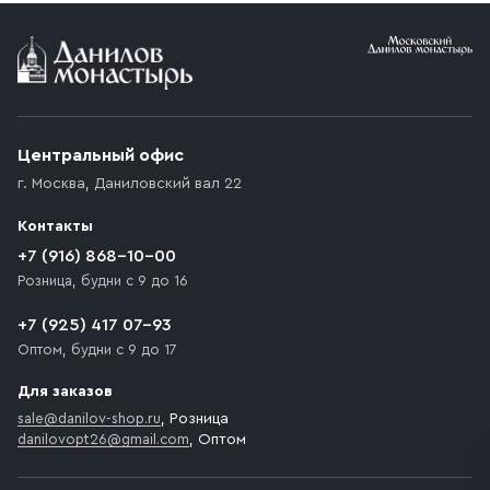
Условия доставки
Приобретённый товар доставляется до подъезда
(калитки дачи или ворот частного дома). Если
возникают препятствия для подъезда автомобиля,
Центральный офис
доставка осуществляется до ближайшего места,
г. Москва
,
Даниловский вал 22
которое максимально близко к месту запланированной
разгрузки товара и не нарушает правила дорожного
Контакты
движения. Если на территории места назначения
доставки предусмотрен платный въезд, то Покупателю
+7 (916) 868-10-00
необходимо компенсировать стоимость въезда
Розница, будни с 9 до 16
транспортного средства.
+7 (925) 417 07-93
Оптом, будни с 9 до 17
Для заказов
sale@danilov-shop.ru
, Розница
danilovopt26@gmail.com
, Оптом