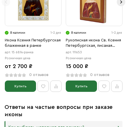
В наличии
1-2 дня
В наличии
1-2 дня
Икона Ксения Петербургская
Рукописная икона Св. Ксения
блаженная в рамке
Петербургская, писаная
икона
арт. 15 6814-рамка
арт. 111653
Розничная цена
Розничная цена
от 2 700 ₽
15 000 ₽
0 отзывов
0 отзывов
Купить
Купить
Ответы на частые вопросы при заказе
иконы