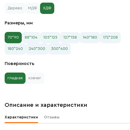
Дерево
МДФ
ХДФ
Размеры, мм
70*90
88*104
105*125
127*158
140*180
172*208
180*240
240*300
300*400
Поверхность
гладкая
ковчег
Описание и характеристики
Характеристики
Отзывы