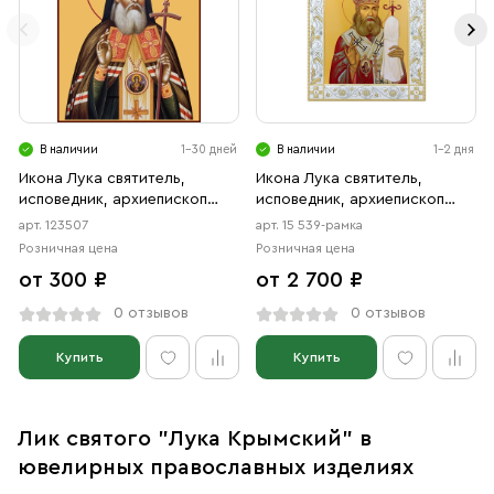
В наличии
1-30 дней
В наличии
1-2 дня
Икона Лука святитель,
Икона Лука святитель,
исповедник, архиепископ
исповедник, архиепископ
Крымский (АРТ.00507)
Крымский в рамке
арт. 123507
арт. 15 539-рамка
Розничная цена
Розничная цена
от 300 ₽
от 2 700 ₽
0 отзывов
0 отзывов
Купить
Купить
Лик святого "Лука Крымский" в
ювелирных православных изделиях