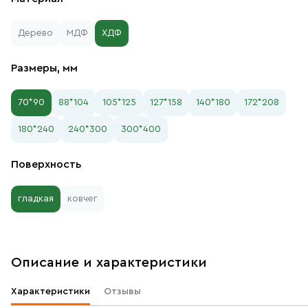
Дерево
МДФ
ХДФ
Размеры, мм
70*90
88*104
105*125
127*158
140*180
172*208
180*240
240*300
300*400
Поверхность
гладкая
ковчег
Описание и характеристики
Характеристики
Отзывы