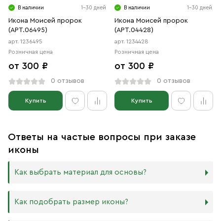
В наличии
1-30 дней
В наличии
1-30 дней
Икона Моисей пророк
Икона Моисей пророк
(АРТ.06495)
(АРТ.04428)
арт. 1236495
арт. 1234428
Розничная цена
Розничная цена
от 300 ₽
от 300 ₽
0 отзывов
0 отзывов
Купить
Купить
Ответы на частые вопросы при заказе
иконы
Как выбрать материал для основы?
Мы изготавливаем иконы на трёх разных видах досок:
Как подобрать размер иконы?
Дерево. Наиболее прочный и качественный материал,