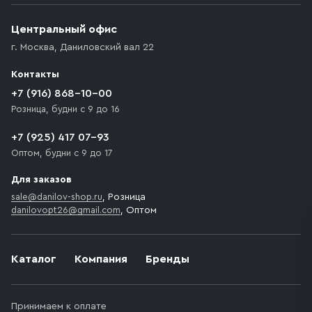
(калитки дачи или ворот частного дома). Если
возникают препятствия для подъезда автомобиля,
Центральный офис
доставка осуществляется до ближайшего места,
г. Москва
,
Даниловский вал 22
которое максимально близко к месту запланированной
разгрузки товара и не нарушает правила дорожного
Контакты
движения. Если на территории места назначения
доставки предусмотрен платный въезд, то Покупателю
+7 (916) 868-10-00
необходимо компенсировать стоимость въезда
Розница, будни с 9 до 16
транспортного средства.
+7 (925) 417 07-93
Оптом, будни с 9 до 17
Для заказов
sale@danilov-shop.ru
, Розница
danilovopt26@gmail.com
, Оптом
Каталог
Компания
Бренды
Принимаем к оплате