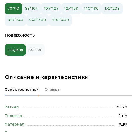
70*90
88*104
105*125
127*158
140*180
172*208
180*240
240*300
300*400
Поверхность
гладкая
ковчег
Описание и характеристики
Характеристики
Отзывы
Размер
70*90
Толщина
4 мм
Материал
ХДФ