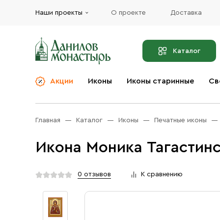
Наши проекты
О проекте
Доставка
Каталог
Акции
Иконы
Иконы старинные
Св
О компании
Благовония
Бренды
Богослужебная и
Главная
Каталог
Иконы
Печатные иконы
Церковная утварь
Доставка
Иконы
Икона Моника Тагастинс
Услуги
Масло
Акции
Оплата
0 отзывов
К сравнению
Православные подарки
Контакты
Разное