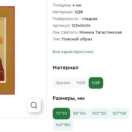
Толщина:
4 мм
Материал:
ХДФ
Поверхность :
гладкая
Артикул:
123м0404
Лик Святого:
Моника Тагастинская
Тип:
Поясной образ
Все характеристики
Материал
Дерево
МДФ
ХДФ
Размеры, мм
70*90
88*104
105*125
127*158
140*180