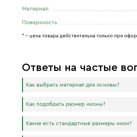
Материал
Поверхность
* – цена товара действительна только при офор
Ответы на частые во
Как выбрать материал для основы?
Мы изготавливаем иконы на трёх разных видах
Как подобрать размер иконы?
Дерево. Наиболее прочный и качественный
МДФ. Ламинированная древесно-стружечная
Никаких строгих правил по тому, какого разме
Какие есть стандартные размеры икон?
внешнего отличия практически нет. Вы мож
Вас дома есть иконостас, можно ориентирова
или 6 мм.