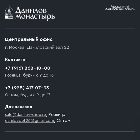
Условия доставки
Приобретённый товар доставляется до подъезда
(калитки дачи или ворот частного дома). Если
возникают препятствия для подъезда автомобиля,
Центральный офис
доставка осуществляется до ближайшего места,
г. Москва
,
Даниловский вал 22
которое максимально близко к месту запланированной
разгрузки товара и не нарушает правила дорожного
Контакты
движения. Если на территории места назначения
доставки предусмотрен платный въезд, то Покупателю
+7 (916) 868-10-00
необходимо компенсировать стоимость въезда
Розница, будни с 9 до 16
транспортного средства.
+7 (925) 417 07-93
Оптом, будни с 9 до 17
Для заказов
sale@danilov-shop.ru
, Розница
danilovopt26@gmail.com
, Оптом