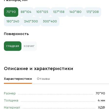
70*90
88*104
105*125
127*158
140*180
172*208
180*240
240*300
300*400
Поверхность
гладкая
ковчег
Описание и характеристики
Характеристики
Отзывы
Размер
70*90
Толщина
4 мм
Материал
ХДФ