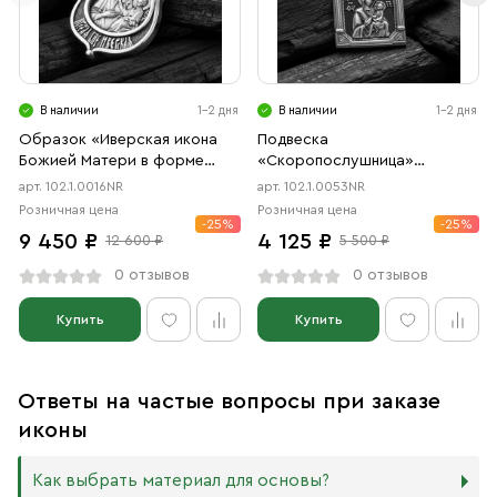
В наличии
1-2 дня
В наличии
1-2 дня
Образок «Иверская икона
Подвеска
Божией Матери в форме
«Скоропослушница»
цаты» чернение, родий
чернение, родий
арт. 102.1.0016NR
арт. 102.1.0053NR
Розничная цена
Розничная цена
-25%
-25%
9 450 ₽
4 125 ₽
12 600 ₽
5 500 ₽
0 отзывов
0 отзывов
Купить
Купить
Ответы на частые вопросы при заказе
иконы
Как выбрать материал для основы?