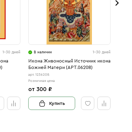
1-30 дней
В наличии
1-30 дней
В н
кона
Икона Живоносный Источник икона
Икона
)
Божией Матери (АРТ.06208)
Матер
арт. 1236208
арт. 123
Розничная цена
Розничн
от 300 ₽
от 3
Купить