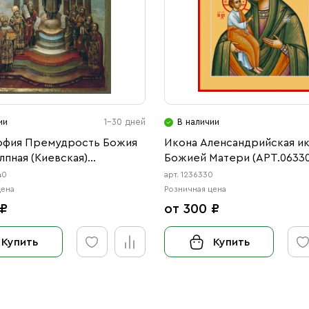
ии
1-30 дней
В наличии
офия Премудрость Божия
Икона Аленсандрийская и
пная (Киевская)
Божией Матери (АРТ.06330
40)
40
арт. 1236330
цена
Розничная цена
 ₽
от 300 ₽
Купить
Купить