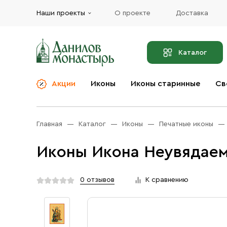
Наши проекты
О проекте
Доставка
Каталог
Акции
Иконы
Иконы старинные
Св
О компании
Благовония
Бренды
Богослужебная и
Главная
Каталог
Иконы
Печатные иконы
Церковная утварь
Доставка
Иконы
Иконы Икона Неувядаем
Услуги
Масло
Акции
Оплата
0 отзывов
К сравнению
Православные подарки
Контакты
Разное