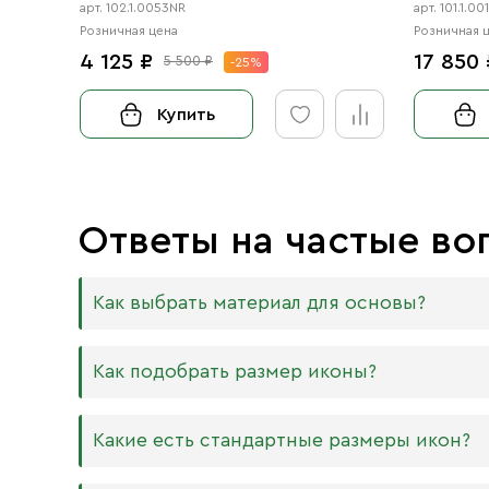
арт. 102.1.0053NR
арт. 101.1.00
Розничная цена
Розничная 
4 125 ₽
17 850 
5 500 ₽
-25%
Купить
Ответы на частые во
Как выбрать материал для основы?
Мы изготавливаем иконы на трёх разных видах
Как подобрать размер иконы?
Дерево. Наиболее прочный и качественный
МДФ. Ламинированная древесно-стружечная
Никаких строгих правил по тому, какого разме
Какие есть стандартные размеры икон?
внешнего отличия практически нет. Вы мож
Вас дома есть иконостас, можно ориентирова
или 6 мм.