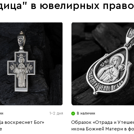
дица" в ювелирных прав
ии
1-2 дня
В наличии
Да воскреснет Бог»
Образок «Отрада и Утеше
е
икона Божией Матери в ф