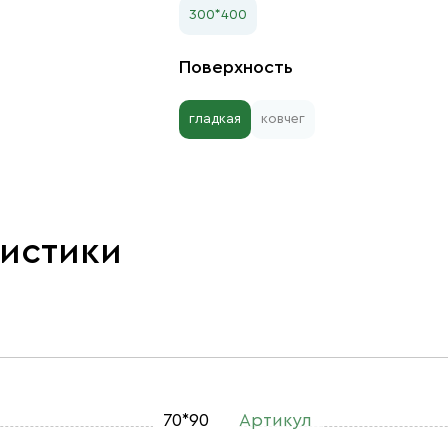
300*400
Поверхность
гладкая
ковчег
ристики
70*90
Артикул