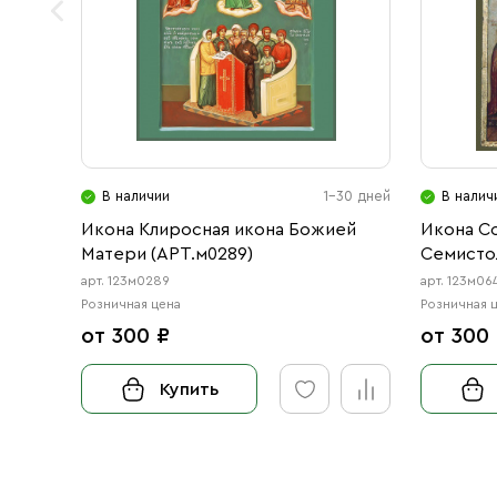
В наличии
1-30 дней
В налич
Икона Клиросная икона Божией
Икона С
Матери (АРТ.м0289)
Семистол
(АРТ.м06
арт. 123м0289
арт. 123м06
Розничная цена
Розничная 
от 300 ₽
от 300
Купить