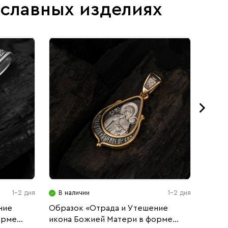
ославных изделиях
1-2 дня
В наличии
1-2 дня
В н
ние
Образок «Отрада и Утешение
Подв
орме
икона Божией Матери в форме
черне