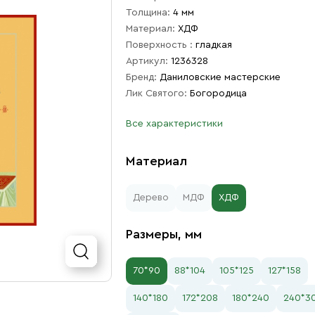
Толщина:
4 мм
Материал:
ХДФ
Поверхность :
гладкая
Артикул:
1236328
Бренд:
Даниловские мастерские
Лик Святого:
Богородица
Все характеристики
Материал
Дерево
МДФ
ХДФ
Размеры, мм
70*90
88*104
105*125
127*158
140*180
172*208
180*240
240*3