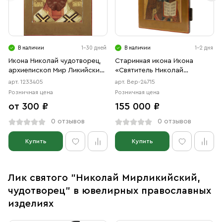
В наличии
1-30 дней
В наличии
1-2 дня
Икона Николай чудотворец,
Старинная икона Икона
архиепископ Мир Ликийских,
«Святитель Николай
святитель (АРТ.03405)
Чудотворец» Палехское
арт. 1233405
арт. Вер-24715
письмо (школа Палеха), XIX
Розничная цена
Розничная цена
век
от 300 ₽
155 000 ₽
0 отзывов
0 отзывов
Купить
Купить
Лик святого "Николай Мирликийский,
чудотворец" в ювелирных православных
изделиях