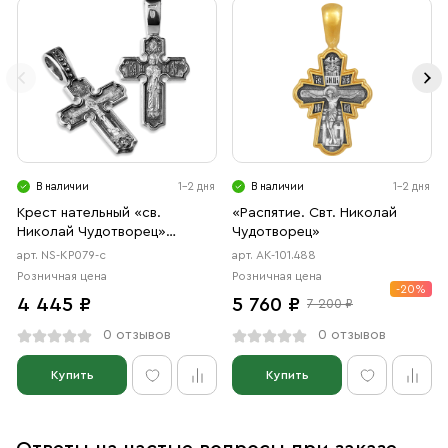
В наличии
1-2 дня
В наличии
1-2 дня
Крест нательный «св.
«Распятие. Свт. Николай
Николай Чудотворец»
Чудотворец»
серебро
арт. NS-КР079-с
арт. АК-101.488
Розничная цена
Розничная цена
-20%
4 445 ₽
5 760 ₽
7 200 ₽
0 отзывов
0 отзывов
Купить
Купить