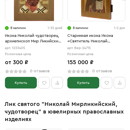
В наличии
1-30 дней
В наличии
1-2 дня
Икона Николай чудотворец,
Старинная икона Икона
архиепископ Мир Ликийских,
«Святитель Николай
святитель (АРТ.03405)
Чудотворец» Палехское
арт. 1233405
арт. Вер-24715
письмо (школа Палеха), XIX
Розничная цена
Розничная цена
век
от 300 ₽
155 000 ₽
0 отзывов
0 отзывов
Купить
Купить
Лик святого "Николай Мирликийский,
чудотворец" в ювелирных православных
изделиях