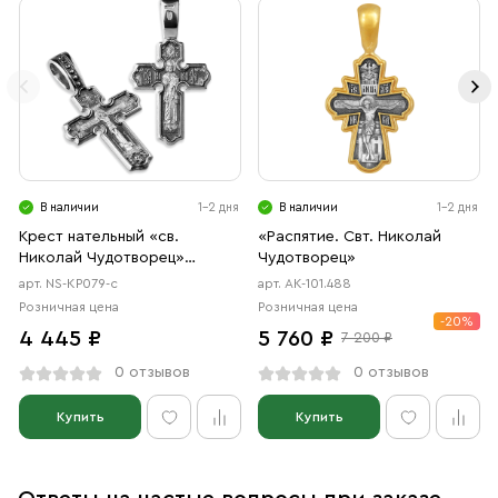
В наличии
1-2 дня
В наличии
1-2 дня
Крест нательный «св.
«Распятие. Свт. Николай
Николай Чудотворец»
Чудотворец»
серебро
арт. NS-КР079-с
арт. АК-101.488
Розничная цена
Розничная цена
-20%
4 445 ₽
5 760 ₽
7 200 ₽
0 отзывов
0 отзывов
Купить
Купить