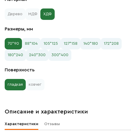
Дерево
МДФ
ХДФ
Размеры, мм
70*90
88*104
105*125
127*158
140*180
172*208
180*240
240*300
300*400
Поверхность
гладкая
ковчег
Описание и характеристики
Характеристики
Отзывы