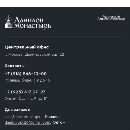
Условия доставки
Приобретённый товар доставляется до подъезда
(калитки дачи или ворот частного дома). Если
возникают препятствия для подъезда автомобиля,
Центральный офис
доставка осуществляется до ближайшего места,
г. Москва
,
Даниловский вал 22
которое максимально близко к месту запланированной
разгрузки товара и не нарушает правила дорожного
Контакты
движения. Если на территории места назначения
доставки предусмотрен платный въезд, то Покупателю
+7 (916) 868-10-00
необходимо компенсировать стоимость въезда
Розница, будни с 9 до 16
транспортного средства.
+7 (925) 417 07-93
Оптом, будни с 9 до 17
Для заказов
sale@danilov-shop.ru
, Розница
danilovopt26@gmail.com
, Оптом