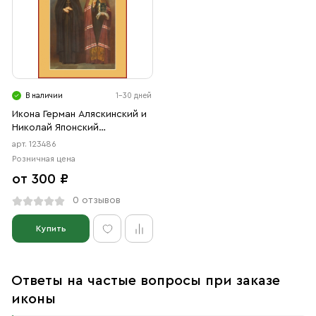
В наличии
1-30 дней
Икона Герман Аляскинский и
Николай Японский
(АРТ.00486)
арт. 123486
Розничная цена
от 300 ₽
0 отзывов
Купить
Ответы на частые вопросы при заказе
иконы