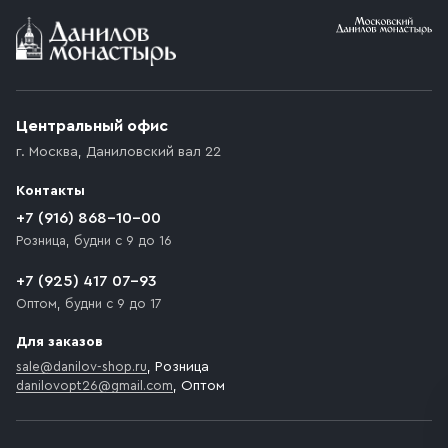
Условия доставки
Приобретённый товар доставляется до подъезда
(калитки дачи или ворот частного дома). Если
возникают препятствия для подъезда автомобиля,
Центральный офис
доставка осуществляется до ближайшего места,
г. Москва
,
Даниловский вал 22
которое максимально близко к месту запланированной
разгрузки товара и не нарушает правила дорожного
Контакты
движения. Если на территории места назначения
доставки предусмотрен платный въезд, то Покупателю
+7 (916) 868-10-00
необходимо компенсировать стоимость въезда
Розница, будни с 9 до 16
транспортного средства.
+7 (925) 417 07-93
Оптом, будни с 9 до 17
Для заказов
sale@danilov-shop.ru
, Розница
danilovopt26@gmail.com
, Оптом