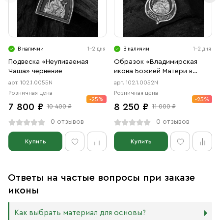
В наличии
1-2 дня
В наличии
1-2 дня
Подвеска «Неупиваемая
Образок «Владимирская
Чаша» чернение
икона Божией Матери в
форме цаты» чернение
арт. 102.1.0055N
арт. 102.1.0052N
Розничная цена
Розничная цена
-25%
-25%
7 800 ₽
8 250 ₽
10 400 ₽
11 000 ₽
0 отзывов
0 отзывов
Купить
Купить
Ответы на частые вопросы при заказе
иконы
Как выбрать материал для основы?