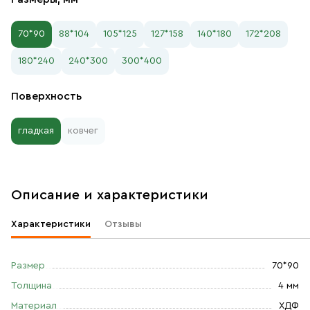
70*90
88*104
105*125
127*158
140*180
172*208
180*240
240*300
300*400
Поверхность
гладкая
ковчег
Описание и характеристики
Характеристики
Отзывы
Размер
70*90
Толщина
4 мм
Материал
ХДФ