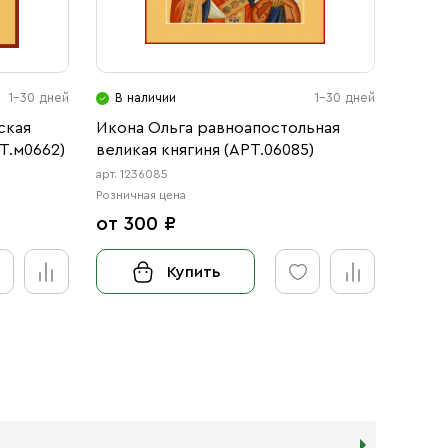
1-30 дней
В наличии
1-30 дней
В н
ская
Икона Ольга равноапостольная
Икон
Т.м0662)
великая княгиня (АРТ.06085)
Госпо
арт. 1236085
арт. 123
Розничная цена
Розничн
от 300 ₽
от 3
Купить