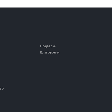
а (калитки дачи или ворот частного дома). Если возник
а, которое максимально близко к месту запланированной
ста назначения доставки предусмотрен платный въезд, 
Подвески
Благовония
во