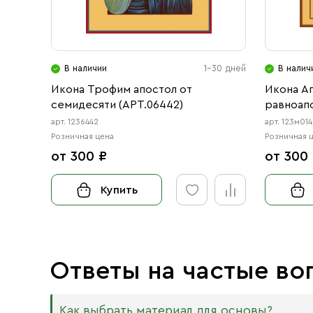
В наличии
1-30 дней
В налич
Икона Трофим апостол от
Икона Ап
семидесяти (АРТ.06442)
равноапо
арт. 1236442
арт. 123м01
Розничная цена
Розничная 
от 300 ₽
от 300
Купить
Ответы на частые во
Как выбрать материал для основы?