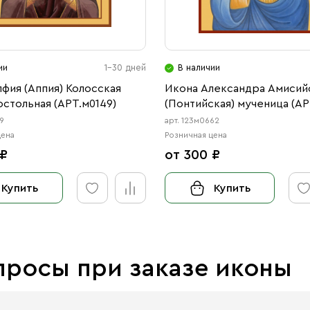
ии
1-30 дней
В наличии
фия (Аппия) Колосская
Икона Александра Амисий
стольная (АРТ.м0149)
(Понтийская) мученица (АР
49
арт. 123м0662
цена
Розничная цена
 ₽
от 300 ₽
Купить
Купить
просы при заказе иконы