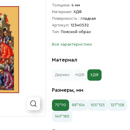
Толщина:
4 мм
Материал:
ХДФ
Поверхность :
гладкая
Артикул:
123м0532
Тип:
Поясной образ
Все характеристики
Материал
Дерево
МДФ
ХДФ
Размеры, мм
70*90
88*104
105*125
127*158
140*180