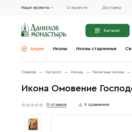
Наши проекты
О проекте
Доставка
Каталог
Акции
Иконы
Иконы старинные
Св
О компании
Благовония
Бренды
Богослужебная и
Главная
Каталог
Иконы
Печатные иконы
Церковная утварь
Доставка
Иконы
Икона Омовение Господо
Услуги
Масло
Акции
Оплата
0 отзывов
К сравнению
Православные подарки
Контакты
Разное