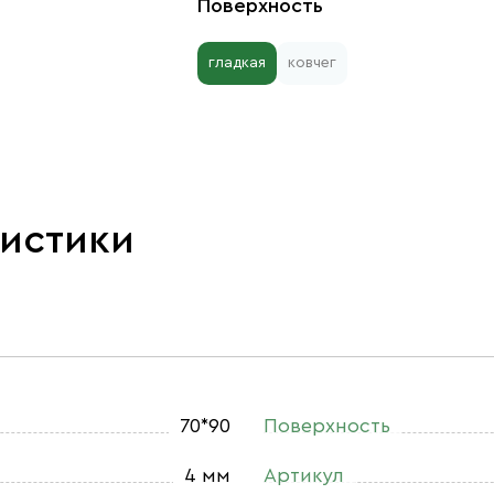
Поверхность
гладкая
ковчег
ристики
70*90
Поверхность
4 мм
Артикул