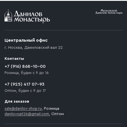
Условия доставки
Приобретённый товар доставляется до подъезда
(калитки дачи или ворот частного дома). Если
возникают препятствия для подъезда автомобиля,
Центральный офис
доставка осуществляется до ближайшего места,
г. Москва
,
Даниловский вал 22
которое максимально близко к месту запланированной
разгрузки товара и не нарушает правила дорожного
Контакты
движения. Если на территории места назначения
доставки предусмотрен платный въезд, то Покупателю
+7 (916) 868-10-00
необходимо компенсировать стоимость въезда
Розница, будни с 9 до 16
транспортного средства.
+7 (925) 417 07-93
Оптом, будни с 9 до 17
Для заказов
sale@danilov-shop.ru
, Розница
danilovopt26@gmail.com
, Оптом