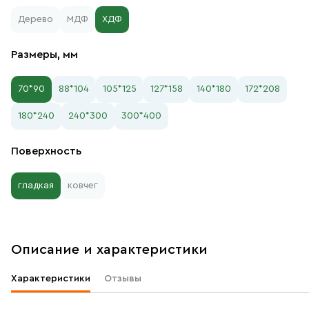
Дерево
МДФ
ХДФ
Размеры, мм
70*90
88*104
105*125
127*158
140*180
172*208
180*240
240*300
300*400
Поверхность
гладкая
ковчег
Описание и характеристики
Характеристики
Отзывы