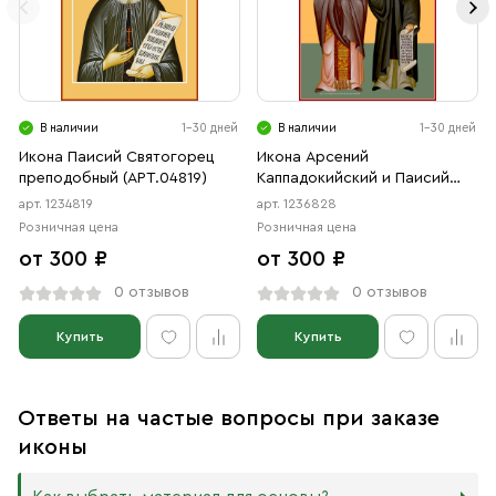
В наличии
1-30 дней
В наличии
1-30 дней
Икона Паисий Святогорец
Икона Арсений
преподобный (АРТ.04819)
Каппадокийский и Паисий
Афонский преподобные
арт. 1234819
арт. 1236828
(АРТ.06828)
Розничная цена
Розничная цена
от 300 ₽
от 300 ₽
0 отзывов
0 отзывов
Купить
Купить
Ответы на частые вопросы при заказе
иконы