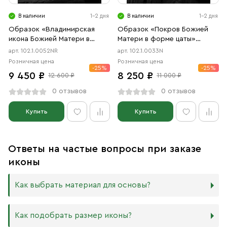
В наличии
1-2 дня
В наличии
1-2 дня
Образок «Владимирская
Образок «Покров Божией
икона Божией Матери в
Матери в форме цаты»
форме цаты» чернение,
чернение
арт. 102.1.0052NR
арт. 102.1.0033N
родий
Розничная цена
Розничная цена
-25%
-25%
9 450 ₽
8 250 ₽
12 600 ₽
11 000 ₽
0 отзывов
0 отзывов
Купить
Купить
Ответы на частые вопросы при заказе
иконы
Как выбрать материал для основы?
Мы изготавливаем иконы на трёх разных видах досок:
Как подобрать размер иконы?