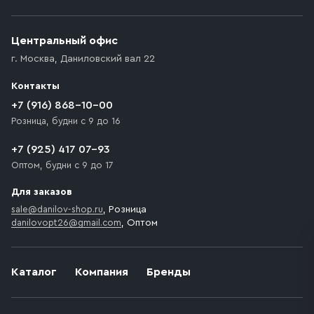
Приобретённый товар доставляется до подъезда
(калитки дачи или ворот частного дома). Если
возникают препятствия для подъезда автомобиля,
Центральный офис
доставка осуществляется до ближайшего места,
г. Москва
,
Даниловский вал 22
которое максимально близко к месту запланированной
разгрузки товара и не нарушает правила дорожного
Контакты
движения. Если на территории места назначения
доставки предусмотрен платный въезд, то Покупателю
+7 (916) 868-10-00
необходимо компенсировать стоимость въезда
Розница, будни с 9 до 16
транспортного средства.
+7 (925) 417 07-93
Оптом, будни с 9 до 17
Для заказов
sale@danilov-shop.ru
, Розница
danilovopt26@gmail.com
, Оптом
Каталог
Компания
Бренды