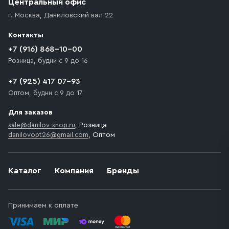
Центральный офис
доставка осуществляется до ближайшего места,
г. Москва
,
Даниловский вал 22
которое максимально близко к месту запланированной
разгрузки товара и не нарушает правила дорожного
Контакты
движения. Если на территории места назначения
доставки предусмотрен платный въезд, то Покупателю
+7 (916) 868-10-00
необходимо компенсировать стоимость въезда
Розница, будни с 9 до 16
транспортного средства.
+7 (925) 417 07-93
Оптом, будни с 9 до 17
Для заказов
sale@danilov-shop.ru
, Розница
danilovopt26@gmail.com
, Оптом
Каталог
Компания
Бренды
Принимаем к оплате