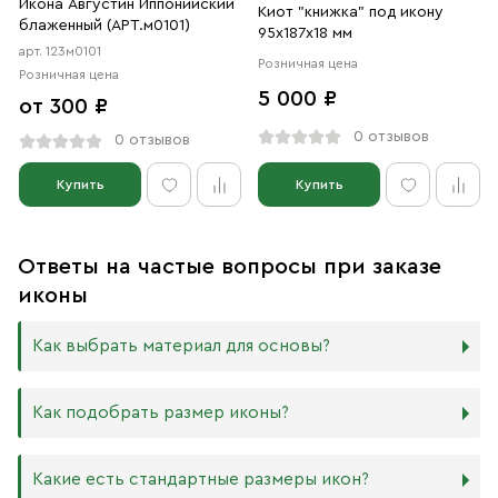
Икона Августин Иппонийский
Киот "книжка" под икону
блаженный (АРТ.м0101)
95х187х18 мм
арт. 123м0101
Розничная цена
Розничная цена
5 000 ₽
от 300 ₽
0 отзывов
0 отзывов
Купить
Купить
Ответы на частые вопросы при заказе
иконы
Как выбрать материал для основы?
Мы изготавливаем иконы на трёх разных видах досок:
Как подобрать размер иконы?
Дерево. Наиболее прочный и качественный материал,
который гарантирует долговечность иконы.
Никаких строгих правил по тому, какого размера
Какие есть стандартные размеры икон?
МДФ. Ламинированная древесно-стружечная плита —
должна быть икона, нет. Все зависит от Вашего желания