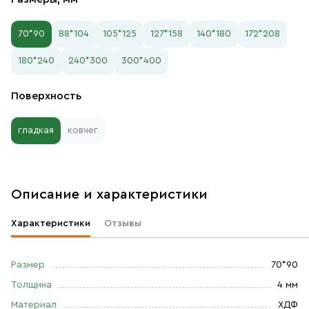
70*90
88*104
105*125
127*158
140*180
172*208
180*240
240*300
300*400
Поверхность
гладкая
ковчег
Описание и характеристики
Характеристики
Отзывы
Размер
70*90
Толщина
4 мм
Материал
ХДФ