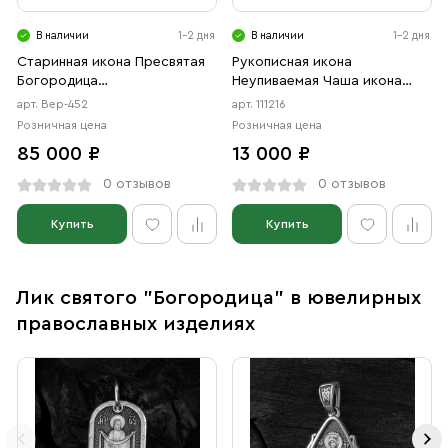
В наличии
1-2 дня
В наличии
1-2 дня
Старинная икона Пресвятая
Рукописная икона
Богородица
Неупиваемая Чаша икона
«Остробрамская» (серебро
Божией Матери, писаная
арт. Вер-452
арт. 111216
с позолотой), ХIХ век
Розничная цена
Розничная цена
85 000 ₽
13 000 ₽
0 отзывов
0 отзывов
Купить
Купить
Лик святого "Богородица" в ювелирных
православных изделиях