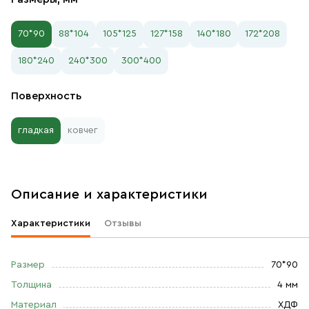
70*90
88*104
105*125
127*158
140*180
172*208
180*240
240*300
300*400
Поверхность
гладкая
ковчег
Описание и характеристики
Характеристики
Отзывы
Размер
70*90
Толщина
4 мм
Материал
ХДФ