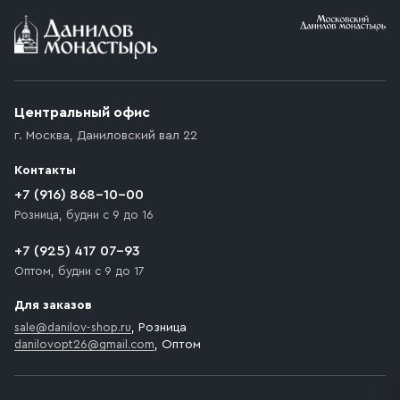
Условия доставки
Приобретённый товар доставляется до подъезда
(калитки дачи или ворот частного дома). Если
возникают препятствия для подъезда автомобиля,
Центральный офис
доставка осуществляется до ближайшего места,
г. Москва
,
Даниловский вал 22
которое максимально близко к месту запланированной
разгрузки товара и не нарушает правила дорожного
Контакты
движения. Если на территории места назначения
доставки предусмотрен платный въезд, то Покупателю
+7 (916) 868-10-00
необходимо компенсировать стоимость въезда
Розница, будни с 9 до 16
транспортного средства.
+7 (925) 417 07-93
Оптом, будни с 9 до 17
Для заказов
sale@danilov-shop.ru
, Розница
danilovopt26@gmail.com
, Оптом