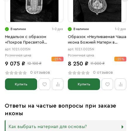
В наличии
1-2 дня
В наличии
1-2 дня
Медальон с образом
Образок «Неупиваемая Чаша
«Покров Пресвятой
икона Божией Матери в
Богородицы» чернение
форме цаты» чернение
арт. 102.1.0015N
арт. 102.1.0025N
Розничная цена
Розничная цена
-25%
-25%
9 075 ₽
8 250 ₽
12 100 ₽
11 000 ₽
0 отзывов
0 отзывов
Купить
Купить
Ответы на частые вопросы при заказе
иконы
Как выбрать материал для основы?