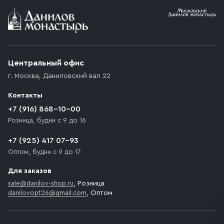
Условия доставки
Приобретённый товар доставляется до подъезда
(калитки дачи или ворот частного дома). Если
возникают препятствия для подъезда автомобиля,
Центральный офис
доставка осуществляется до ближайшего места,
г. Москва
,
Даниловский вал 22
которое максимально близко к месту запланированной
разгрузки товара и не нарушает правила дорожного
Контакты
движения. Если на территории места назначения
доставки предусмотрен платный въезд, то Покупателю
+7 (916) 868-10-00
необходимо компенсировать стоимость въезда
Розница, будни с 9 до 16
транспортного средства.
+7 (925) 417 07-93
Оптом, будни с 9 до 17
Для заказов
sale@danilov-shop.ru
, Розница
danilovopt26@gmail.com
, Оптом