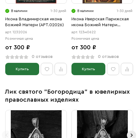
В наличии
1-30 дней
В наличии
1-30 дней
Икона Владимирская икона
Икона Иверская Парижская
Божией Матери (АРТ.02026)
икона Божией Матери
(АРТ.м0622)
арт. 1232026
арт. 123м0622
Розничная цена
Розничная цена
от 300 ₽
от 300 ₽
0 отзывов
0 отзывов
Купить
Купить
Лик святого "Богородица" в ювелирных
православных изделиях