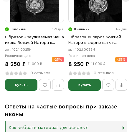
В наличии
1-2 дня
В наличии
1-2 дня
Образок «Неупиваемая Чаша
Образок «Покров Божией
икона Божией Матери в
Матери в форме цаты»
форме цаты» чернение
чернение
арт. 102.1.0025N
арт. 102.1.0033N
Розничная цена
Розничная цена
-25%
-25%
8 250 ₽
8 250 ₽
11 000 ₽
11 000 ₽
0 отзывов
0 отзывов
Купить
Купить
Ответы на частые вопросы при заказе
иконы
Как выбрать материал для основы?