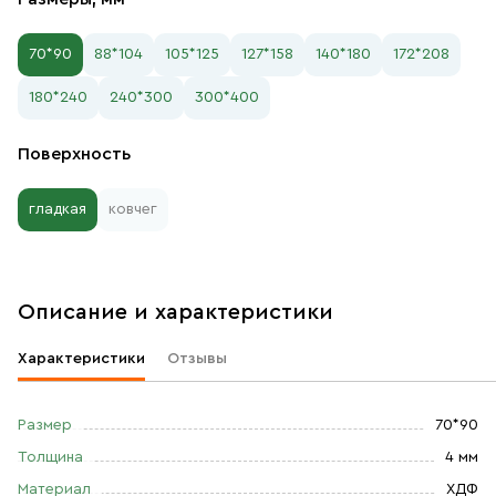
70*90
88*104
105*125
127*158
140*180
172*208
180*240
240*300
300*400
Поверхность
гладкая
ковчег
Описание и характеристики
Характеристики
Отзывы
Размер
70*90
Толщина
4 мм
Материал
ХДФ