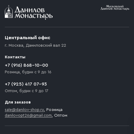
Условия доставки
Приобретённый товар доставляется до подъезда
(калитки дачи или ворот частного дома). Если
возникают препятствия для подъезда автомобиля,
Центральный офис
доставка осуществляется до ближайшего места,
г. Москва
,
Даниловский вал 22
которое максимально близко к месту запланированной
разгрузки товара и не нарушает правила дорожного
Контакты
движения. Если на территории места назначения
доставки предусмотрен платный въезд, то Покупателю
+7 (916) 868-10-00
необходимо компенсировать стоимость въезда
Розница, будни с 9 до 16
транспортного средства.
+7 (925) 417 07-93
Оптом, будни с 9 до 17
Для заказов
sale@danilov-shop.ru
, Розница
danilovopt26@gmail.com
, Оптом