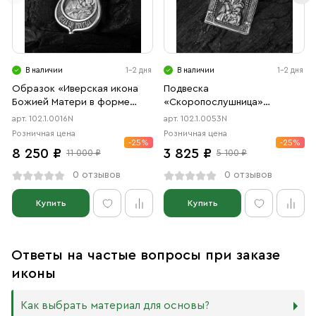
В наличии
1-2 дня
В наличии
1-2 дня
Образок «Иверская икона
Подвеска
Божией Матери в форме
«Скоропослушница»
цаты» чернение
чернение
арт. 102.1.0016N
арт. 102.1.0053N
Розничная цена
Розничная цена
-25%
-25%
8 250 ₽
3 825 ₽
11 000 ₽
5 100 ₽
0 отзывов
0 отзывов
Купить
Купить
Ответы на частые вопросы при заказе
иконы
Как выбрать материал для основы?