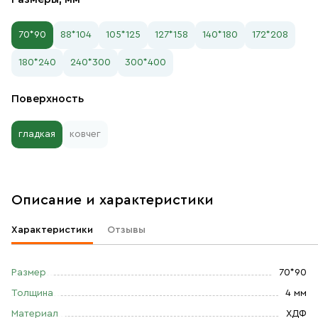
70*90
88*104
105*125
127*158
140*180
172*208
180*240
240*300
300*400
Поверхность
гладкая
ковчег
Описание и характеристики
Характеристики
Отзывы
Размер
70*90
Толщина
4 мм
Материал
ХДФ