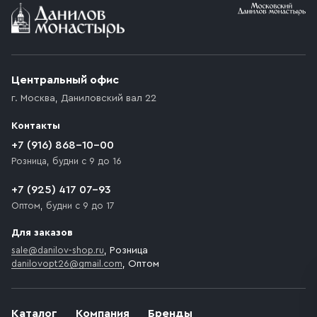
Условия доставки
Приобретённый товар доставляется до подъезда
(калитки дачи или ворот частного дома). Если
возникают препятствия для подъезда автомобиля,
Центральный офис
доставка осуществляется до ближайшего места,
г. Москва
,
Даниловский вал 22
которое максимально близко к месту запланированной
разгрузки товара и не нарушает правила дорожного
Контакты
движения. Если на территории места назначения
доставки предусмотрен платный въезд, то Покупателю
+7 (916) 868-10-00
необходимо компенсировать стоимость въезда
Розница, будни с 9 до 16
транспортного средства.
+7 (925) 417 07-93
Оптом, будни с 9 до 17
Для заказов
sale@danilov-shop.ru
, Розница
danilovopt26@gmail.com
, Оптом
Каталог
Компания
Бренды