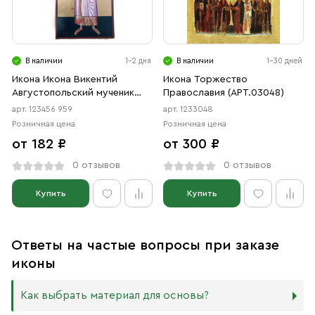
В наличии
1-2 дня
В наличии
1-30 дней
Икона Икона Викентий
Икона Торжество
Августопольский мученик
Православия (АРТ.03048)
(АРТ.456 959)
арт. 123456 959
арт. 1233048
Розничная цена
Розничная цена
от 182 ₽
от 300 ₽
0 отзывов
0 отзывов
Купить
Купить
Ответы на частые вопросы при заказе
иконы
Как выбрать материал для основы?