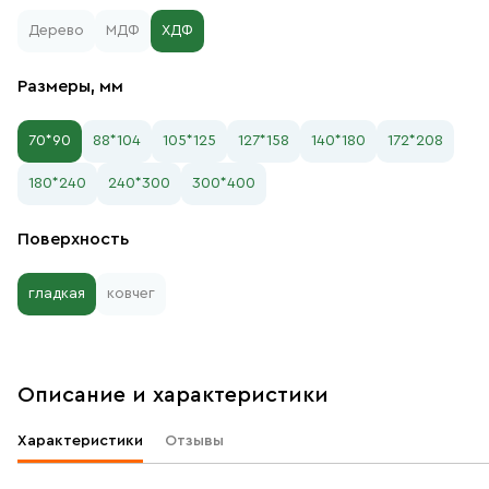
Дерево
МДФ
ХДФ
Размеры, мм
70*90
88*104
105*125
127*158
140*180
172*208
180*240
240*300
300*400
Поверхность
гладкая
ковчег
Описание и характеристики
Характеристики
Отзывы