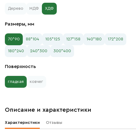
Дерево
МДФ
ХДФ
Размеры, мм
70*90
88*104
105*125
127*158
140*180
172*208
180*240
240*300
300*400
Поверхность
гладкая
ковчег
Описание и характеристики
Характеристики
Отзывы