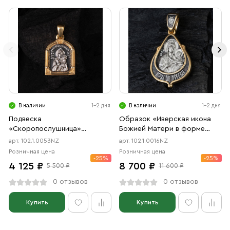
В наличии
1-2 дня
В наличии
1-2 дня
Подвеска
Образок «Иверская икона
«Скоропослушница»
Божией Матери в форме
чернение, позолота
цаты» чернение, позолота
арт. 102.1.0053NZ
арт. 102.1.0016NZ
Розничная цена
Розничная цена
-25%
-25%
4 125 ₽
8 700 ₽
5 500 ₽
11 600 ₽
0 отзывов
0 отзывов
Купить
Купить