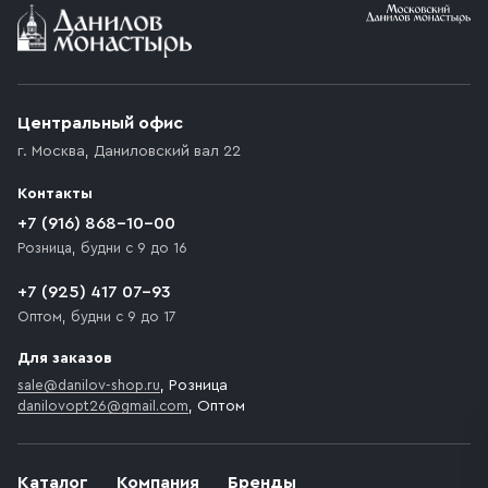
Условия доставки
Приобретённый товар доставляется до подъезда
(калитки дачи или ворот частного дома). Если
возникают препятствия для подъезда автомобиля,
Центральный офис
доставка осуществляется до ближайшего места,
г. Москва
,
Даниловский вал 22
которое максимально близко к месту запланированной
разгрузки товара и не нарушает правила дорожного
Контакты
движения. Если на территории места назначения
доставки предусмотрен платный въезд, то Покупателю
+7 (916) 868-10-00
необходимо компенсировать стоимость въезда
Розница, будни с 9 до 16
транспортного средства.
+7 (925) 417 07-93
Оптом, будни с 9 до 17
Для заказов
sale@danilov-shop.ru
, Розница
danilovopt26@gmail.com
, Оптом
Каталог
Компания
Бренды