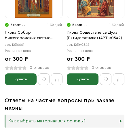
В наличии
1-30 дней
В наличии
1-30 дней
Икона Собор
Икона Сошествие св Духа
Нижегородских святых
(Пятидесятница) (АРТ.м0542)
(АРТ.06661)
арт. 1236661
арт. 123м0542
Розничная цена
Розничная цена
от 300 ₽
от 300 ₽
0 отзывов
0 отзывов
Купить
Купить
Ответы на частые вопросы при заказе
иконы
Как выбрать материал для основы?