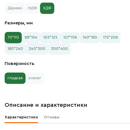
Дерево
МДФ
ХДФ
Размеры, мм
70*90
88*104
105*125
127*158
140*180
172*208
180*240
240*300
300*400
Поверхность
гладкая
ковчег
Описание и характеристики
Характеристики
Отзывы