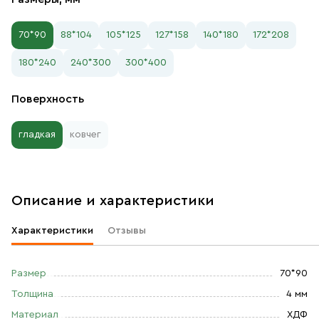
70*90
88*104
105*125
127*158
140*180
172*208
180*240
240*300
300*400
Поверхность
гладкая
ковчег
Описание и характеристики
Характеристики
Отзывы
Размер
70*90
Толщина
4 мм
Материал
ХДФ