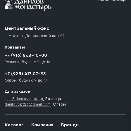
Условия доставки
Приобретённый товар доставляется до подъезда
(калитки дачи или ворот частного дома). Если
возникают препятствия для подъезда автомобиля,
Центральный офис
доставка осуществляется до ближайшего места,
г. Москва
,
Даниловский вал 22
которое максимально близко к месту запланированной
разгрузки товара и не нарушает правила дорожного
Контакты
движения. Если на территории места назначения
доставки предусмотрен платный въезд, то Покупателю
+7 (916) 868-10-00
необходимо компенсировать стоимость въезда
Розница, будни с 9 до 16
транспортного средства.
+7 (925) 417 07-93
Оптом, будни с 9 до 17
Для заказов
sale@danilov-shop.ru
, Розница
danilovopt26@gmail.com
, Оптом
Каталог
Компания
Бренды