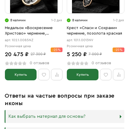
В наличии
1-2 дня
В наличии
1-2 дня
Медальон «Воскресение
Крест «Спаси и Сохрани»
Христово» чернение,
чернение, позолота красная
позолота
арт. 102.1.0085NZ
арт. 101.1.0013NV
Розничная цена
Розничная цена
-25%
-25%
20 475 ₽
5 250 ₽
27 300 ₽
7 000 ₽
0 отзывов
0 отзывов
Купить
Купить
Ответы на частые вопросы при заказе
иконы
Как выбрать материал для основы?