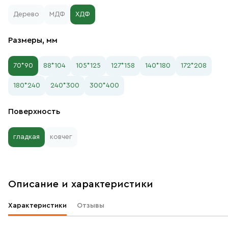
Дерево
МДФ
ХДФ
Размеры, мм
70*90
88*104
105*125
127*158
140*180
172*208
180*240
240*300
300*400
Поверхность
гладкая
ковчег
Описание и характеристики
Характеристики
Отзывы