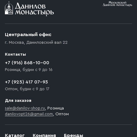
Условия доставки
Приобретённый товар доставляется до подъезда
(калитки дачи или ворот частного дома). Если
возникают препятствия для подъезда автомобиля,
Центральный офис
доставка осуществляется до ближайшего места,
г. Москва
,
Даниловский вал 22
которое максимально близко к месту запланированной
разгрузки товара и не нарушает правила дорожного
Контакты
движения. Если на территории места назначения
доставки предусмотрен платный въезд, то Покупателю
+7 (916) 868-10-00
необходимо компенсировать стоимость въезда
Розница, будни с 9 до 16
транспортного средства.
+7 (925) 417 07-93
Оптом, будни с 9 до 17
Для заказов
sale@danilov-shop.ru
, Розница
danilovopt26@gmail.com
, Оптом
Каталог
Компания
Бренды