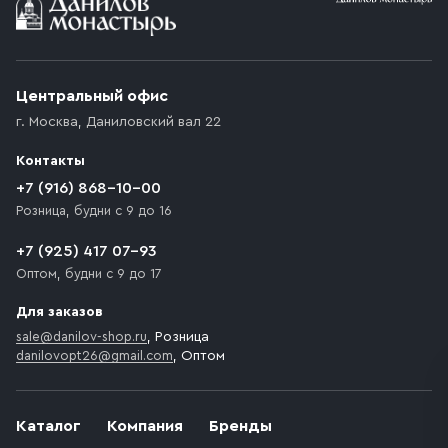
Условия доставки
Приобретённый товар доставляется до подъезда
(калитки дачи или ворот частного дома). Если
возникают препятствия для подъезда автомобиля,
Центральный офис
доставка осуществляется до ближайшего места,
г. Москва
,
Даниловский вал 22
которое максимально близко к месту запланированной
разгрузки товара и не нарушает правила дорожного
Контакты
движения. Если на территории места назначения
доставки предусмотрен платный въезд, то Покупателю
+7 (916) 868-10-00
необходимо компенсировать стоимость въезда
Розница, будни с 9 до 16
транспортного средства.
+7 (925) 417 07-93
Оптом, будни с 9 до 17
Для заказов
sale@danilov-shop.ru
, Розница
danilovopt26@gmail.com
, Оптом
Каталог
Компания
Бренды