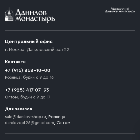
Условия доставки
Приобретённый товар доставляется до подъезда
(калитки дачи или ворот частного дома). Если
возникают препятствия для подъезда автомобиля,
Центральный офис
доставка осуществляется до ближайшего места,
г. Москва
,
Даниловский вал 22
которое максимально близко к месту запланированной
разгрузки товара и не нарушает правила дорожного
Контакты
движения. Если на территории места назначения
доставки предусмотрен платный въезд, то Покупателю
+7 (916) 868-10-00
необходимо компенсировать стоимость въезда
Розница, будни с 9 до 16
транспортного средства.
+7 (925) 417 07-93
Оптом, будни с 9 до 17
Для заказов
sale@danilov-shop.ru
, Розница
danilovopt26@gmail.com
, Оптом