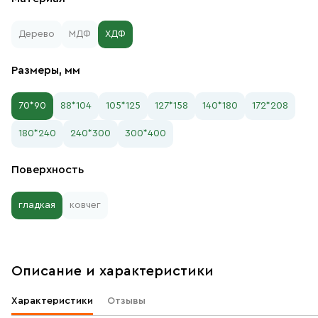
Дерево
МДФ
ХДФ
Размеры, мм
70*90
88*104
105*125
127*158
140*180
172*208
180*240
240*300
300*400
Поверхность
гладкая
ковчег
Описание и характеристики
Характеристики
Отзывы