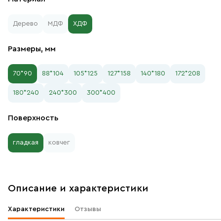
Дерево
МДФ
ХДФ
Размеры, мм
70*90
88*104
105*125
127*158
140*180
172*208
180*240
240*300
300*400
Поверхность
гладкая
ковчег
Описание и характеристики
Характеристики
Отзывы