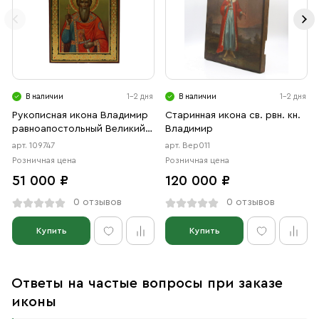
В наличии
1-2 дня
В наличии
1-2 дня
Рукописная икона Владимир
Старинная икона св. рвн. кн.
равноапостольный Великий
Владимир
князь, писанная икона
арт. 109747
арт. Вер011
Розничная цена
Розничная цена
51 000 ₽
120 000 ₽
0 отзывов
0 отзывов
Купить
Купить
Ответы на частые вопросы при заказе
иконы