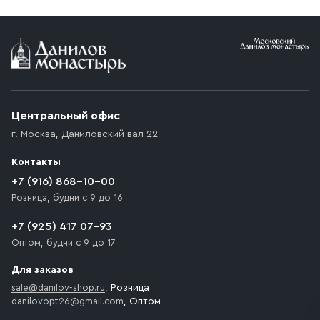
Условия доставки
Приобретённый товар доставляется до подъезда
(калитки дачи или ворот частного дома). Если
возникают препятствия для подъезда автомобиля,
Центральный офис
доставка осуществляется до ближайшего места,
г. Москва
,
Даниловский вал 22
которое максимально близко к месту запланированной
разгрузки товара и не нарушает правила дорожного
Контакты
движения. Если на территории места назначения
доставки предусмотрен платный въезд, то Покупателю
+7 (916) 868-10-00
необходимо компенсировать стоимость въезда
Розница, будни с 9 до 16
транспортного средства.
+7 (925) 417 07-93
Оптом, будни с 9 до 17
Для заказов
sale@danilov-shop.ru
, Розница
danilovopt26@gmail.com
, Оптом