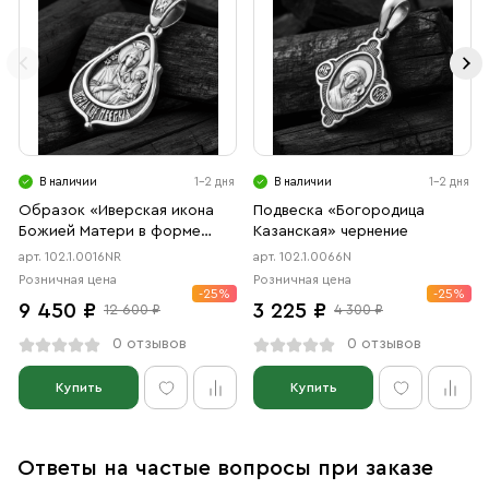
В наличии
1-2 дня
В наличии
1-2 дня
Образок «Иверская икона
Подвеска «Богородица
Божией Матери в форме
Казанская» чернение
цаты» чернение, родий
арт. 102.1.0016NR
арт. 102.1.0066N
Розничная цена
Розничная цена
-25%
-25%
9 450 ₽
3 225 ₽
12 600 ₽
4 300 ₽
0 отзывов
0 отзывов
Купить
Купить
Ответы на частые вопросы при заказе