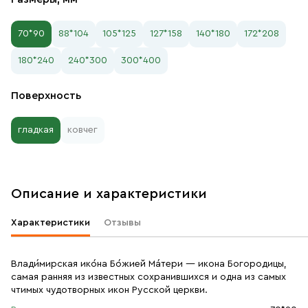
70*90
88*104
105*125
127*158
140*180
172*208
180*240
240*300
300*400
Поверхность
гладкая
ковчег
Описание и характеристики
Характеристики
Отзывы
Влади́мирская ико́на Бо́жией Ма́тери — икона Богородицы,
самая ранняя из известных сохранившихся и одна из самых
чтимых чудотворных икон Русской церкви.