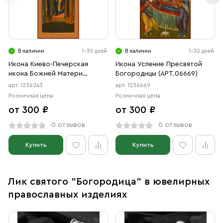
В наличии
1-30 дней
В наличии
1-30 дней
Икона Киево-Печерская
Икона Успение Пресвятой
икона Божией Матери
Богородицы (АРТ.06669)
(АРТ.06243)
арт. 1236243
арт. 1236669
Розничная цена
Розничная цена
от 300 ₽
от 300 ₽
0 отзывов
0 отзывов
Купить
Купить
Лик святого "Богородица" в ювелирных
православных изделиях