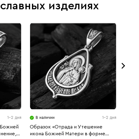
ославных изделиях
1-2 дня
В наличии
1-2 дня
В н
 Божией
Образок «Отрада и Утешение
Образ
нение,
икона Божией Матери в форме
Божие