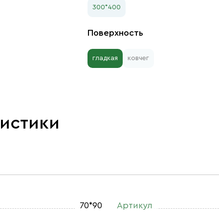
300*400
Поверхность
гладкая
ковчег
ристики
70*90
Артикул