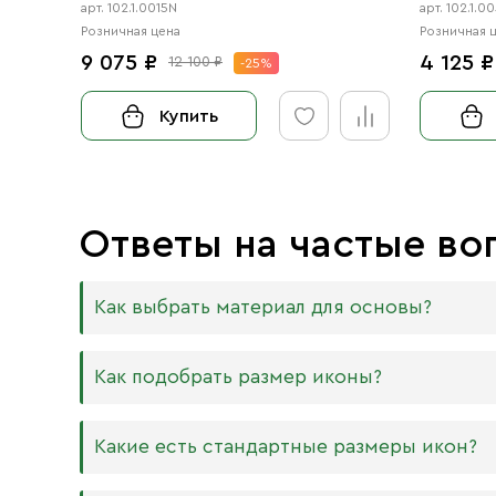
арт. 102.1.0015N
арт. 102.1.0
Розничная цена
Розничная 
9 075 ₽
4 125 ₽
12 100 ₽
-25%
Купить
Ответы на частые во
Как выбрать материал для основы?
Мы изготавливаем иконы на трёх разных видах
Как подобрать размер иконы?
Дерево. Наиболее прочный и качественный
МДФ. Ламинированная древесно-стружечная
Никаких строгих правил по тому, какого разме
Какие есть стандартные размеры икон?
внешнего отличия практически нет. Вы мож
Вас дома есть иконостас, можно ориентирова
или 6 мм.