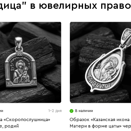
дица" в ювелирных прав
ии
1-2 дня
В наличии
а «Скоропослушница»
Образок «Казанская икона
е, родий
Матери в форме цаты» чер