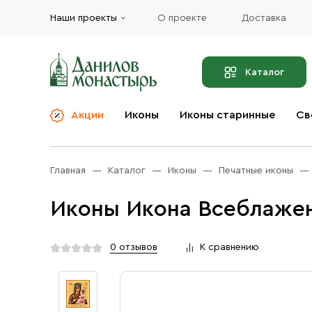
Наши проекты
О проекте
Доставка
Каталог
Акции
Иконы
Иконы старинные
Св
О компании
Благовония
Бренды
Богослужебная и
Главная
Каталог
Иконы
Печатные иконы
Церковная утварь
Доставка
Иконы
Иконы Икона Всеблажен
Услуги
Масло
Акции
Оплата
0 отзывов
К сравнению
Православные подарки
Контакты
Разное