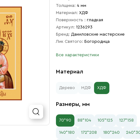
Толщина:
4 мм
Материал:
ХДФ
Поверхность :
гладкая
Артикул:
1236293
Бренд:
Даниловские мастерские
Лик Святого:
Богородица
Все характеристики
Материал
Дерево
МДФ
ХДФ
Размеры, мм
70*90
88*104
105*125
127*158
140*180
172*208
180*240
240*3