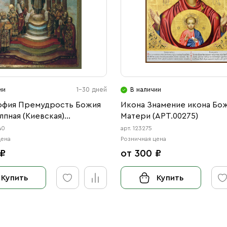
ии
1-30 дней
В наличии
офия Премудрость Божия
Икона Знамение икона Бо
пная (Киевская)
Матери (АРТ.00275)
40)
40
арт. 123275
цена
Розничная цена
 ₽
от 300 ₽
Купить
Купить