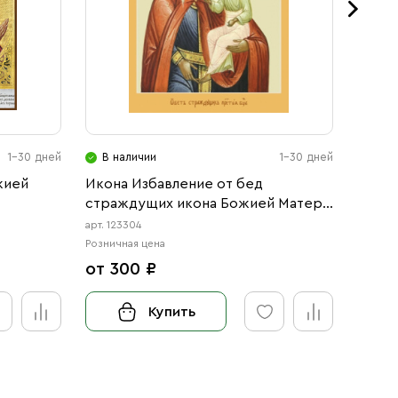
1-30 дней
В наличии
1-30 дней
В н
жией
Икона Избавление от бед
Икона
страждущих икона Божией Матери
Божие
(АРТ.00304)
арт. 123304
арт. 12
Розничная цена
Розничн
от 300 ₽
от 3
Купить