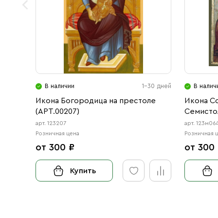
В наличии
1-30 дней
В налич
Икона Богородица на престоле
Икона С
(АРТ.00207)
Семистол
(АРТ.м06
арт. 123207
арт. 123м06
Розничная цена
Розничная 
от 300 ₽
от 300
Купить