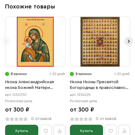
Похожие товары
В наличии
1-30 дней
В наличии
1-30 дней
Икона Аленсандрийская
Икона Иконы Пресвятой
икона Божией Матери
Богородицы в православной
(АРТ.06330)
церквии прославляемые
арт. 1236330
арт. 1234225
(АРТ.04225)
Розничная цена
Розничная цена
от 300 ₽
от 300 ₽
0 отзывов
0 отзывов
Купить
Купить