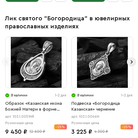
Лик святого "Богородица" в ювелирных
православных изделиях
В наличии
1-2 дня
В наличии
1-2 дня
Образок «Казанская икона
Подвеска «Богородица
Божией Матери в форме
Казанская» чернение
цаты» чернение, родий
арт. 102.1.0051NR
арт. 102.1.0066N
Розничная цена
Розничная цена
-25%
-25%
9 450 ₽
3 225 ₽
12 600 ₽
4 300 ₽