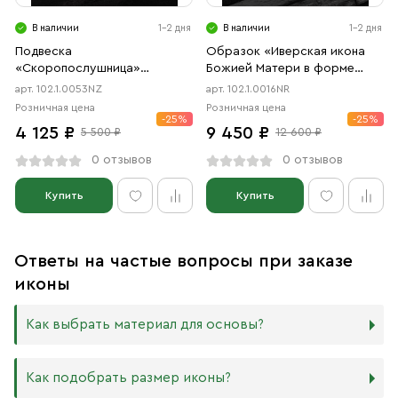
В наличии
1-2 дня
В наличии
1-2 дня
Подвеска
Образок «Иверская икона
«Скоропослушница»
Божией Матери в форме
чернение, позолота
цаты» чернение, родий
арт. 102.1.0053NZ
арт. 102.1.0016NR
Розничная цена
Розничная цена
-25%
-25%
4 125 ₽
9 450 ₽
5 500 ₽
12 600 ₽
0 отзывов
0 отзывов
Купить
Купить
Ответы на частые вопросы при заказе
иконы
Как выбрать материал для основы?
Мы изготавливаем иконы на трёх разных видах досок:
Как подобрать размер иконы?