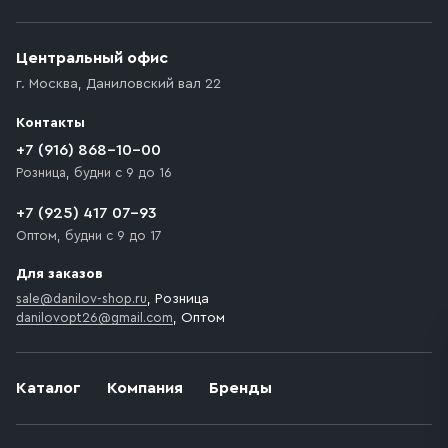
Приобретённый товар доставляется до подъезда
(калитки дачи или ворот частного дома). Если
возникают препятствия для подъезда автомобиля,
Центральный офис
доставка осуществляется до ближайшего места,
г. Москва
,
Даниловский вал 22
которое максимально близко к месту запланированной
разгрузки товара и не нарушает правила дорожного
Контакты
движения. Если на территории места назначения
доставки предусмотрен платный въезд, то Покупателю
+7 (916) 868-10-00
необходимо компенсировать стоимость въезда
Розница, будни с 9 до 16
транспортного средства.
+7 (925) 417 07-93
Оптом, будни с 9 до 17
Для заказов
sale@danilov-shop.ru
, Розница
danilovopt26@gmail.com
, Оптом
Каталог
Компания
Бренды