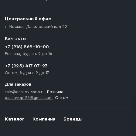
Приобретённый товар доставляется до подъезда
(калитки дачи или ворот частного дома). Если
возникают препятствия для подъезда автомобиля,
Центральный офис
доставка осуществляется до ближайшего места,
г. Москва
,
Даниловский вал 22
которое максимально близко к месту запланированной
разгрузки товара и не нарушает правила дорожного
Контакты
движения. Если на территории места назначения
доставки предусмотрен платный въезд, то Покупателю
+7 (916) 868-10-00
необходимо компенсировать стоимость въезда
Розница, будни с 9 до 16
транспортного средства.
+7 (925) 417 07-93
Оптом, будни с 9 до 17
Для заказов
sale@danilov-shop.ru
, Розница
danilovopt26@gmail.com
, Оптом
Каталог
Компания
Бренды