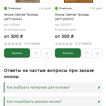
В наличии
1-30 дней
В наличии
1-30 дней
Икона Святая Троица
Икона Святая Троица
(АРТ.06144)
(АРТ.03057)
арт. 1236144
арт. 1233057
Розничная цена
Розничная цена
от 300 ₽
от 300 ₽
0 отзывов
0 отзывов
Купить
Купить
Ответы на частые вопросы при заказе
иконы
Как выбрать материал для основы?
Мы изготавливаем иконы на трёх разных видах досок:
Как подобрать размер иконы?