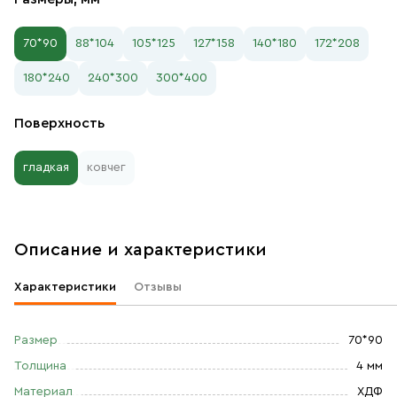
70*90
88*104
105*125
127*158
140*180
172*208
180*240
240*300
300*400
Поверхность
гладкая
ковчег
Описание и характеристики
Характеристики
Отзывы
Размер
70*90
Толщина
4 мм
Материал
ХДФ