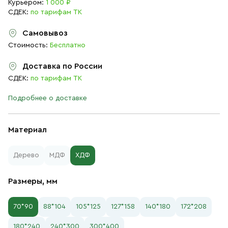
Курьером:
1 000 ₽
СДЕК:
по тарифам ТК
Самовывоз
Стоимость:
Бесплатно
Доставка по России
СДЕК:
по тарифам ТК
Подробнее о доставке
Материал
Дерево
МДФ
ХДФ
Размеры, мм
70*90
88*104
105*125
127*158
140*180
172*208
180*240
240*300
300*400