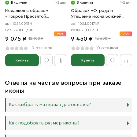
В наличии
1-2 дня
В наличии
1-2 дня
Медальон с образом
Образок «Отрада и
«Покров Пресвятой
Утешение икона Божией
Богородицы» чернение
Матери в форме цаты»
арт. 102.1.0015N
арт. 102.1.0017NR
чернение, родий
Розничная цена
Розничная цена
-25%
-25%
9 075 ₽
9 450 ₽
12 100 ₽
12 600 ₽
0 отзывов
0 отзывов
Купить
Купить
Ответы на частые вопросы при заказе
иконы
Как выбрать материал для основы?
Мы изготавливаем иконы на трёх разных видах досок:
Как подобрать размер иконы?
Дерево. Наиболее прочный и качественный материал,