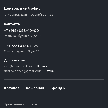
(калитки дачи или ворот частного дома). Если
возникают препятствия для подъезда автомобиля,
Центральный офис
доставка осуществляется до ближайшего места,
г. Москва
,
Даниловский вал 22
которое максимально близко к месту запланированной
разгрузки товара и не нарушает правила дорожного
Контакты
движения. Если на территории места назначения
доставки предусмотрен платный въезд, то Покупателю
+7 (916) 868-10-00
необходимо компенсировать стоимость въезда
Розница, будни с 9 до 16
транспортного средства.
+7 (925) 417 07-93
Оптом, будни с 9 до 17
Для заказов
sale@danilov-shop.ru
, Розница
danilovopt26@gmail.com
, Оптом
Каталог
Компания
Бренды
Принимаем к оплате