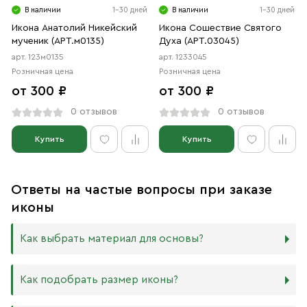
В наличии
1-30 дней
В наличии
1-30 дней
Икона Анатолий Никейский
Икона Сошествие Святого
мученик (АРТ.м0135)
Духа (АРТ.03045)
арт. 123м0135
арт. 1233045
Розничная цена
Розничная цена
от 300 ₽
от 300 ₽
0 отзывов
0 отзывов
Купить
Купить
Ответы на частые вопросы при заказе
иконы
Как выбрать материал для основы?
Мы изготавливаем иконы на трёх разных видах досок:
Как подобрать размер иконы?
Дерево. Наиболее прочный и качественный материал,