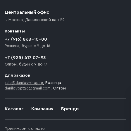
(калитки дачи или ворот частного дома). Если
возникают препятствия для подъезда автомобиля,
Центральный офис
доставка осуществляется до ближайшего места,
г. Москва
,
Даниловский вал 22
которое максимально близко к месту запланированной
разгрузки товара и не нарушает правила дорожного
Контакты
движения. Если на территории места назначения
доставки предусмотрен платный въезд, то Покупателю
+7 (916) 868-10-00
необходимо компенсировать стоимость въезда
Розница, будни с 9 до 16
транспортного средства.
+7 (925) 417 07-93
Оптом, будни с 9 до 17
Для заказов
sale@danilov-shop.ru
, Розница
danilovopt26@gmail.com
, Оптом
Каталог
Компания
Бренды
Принимаем к оплате