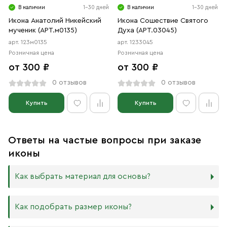
В наличии
1-30 дней
В наличии
1-30 дней
Икона Анатолий Никейский
Икона Сошествие Святого
мученик (АРТ.м0135)
Духа (АРТ.03045)
арт. 123м0135
арт. 1233045
Розничная цена
Розничная цена
от 300 ₽
от 300 ₽
0 отзывов
0 отзывов
Купить
Купить
Ответы на частые вопросы при заказе
иконы
Как выбрать материал для основы?
Мы изготавливаем иконы на трёх разных видах досок:
Как подобрать размер иконы?
Дерево. Наиболее прочный и качественный материал,