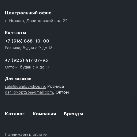
(калитки дачи или ворот частного дома). Если
возникают препятствия для подъезда автомобиля,
Центральный офис
доставка осуществляется до ближайшего места,
г. Москва
,
Даниловский вал 22
которое максимально близко к месту запланированной
разгрузки товара и не нарушает правила дорожного
Контакты
движения. Если на территории места назначения
доставки предусмотрен платный въезд, то Покупателю
+7 (916) 868-10-00
необходимо компенсировать стоимость въезда
Розница, будни с 9 до 16
транспортного средства.
+7 (925) 417 07-93
Оптом, будни с 9 до 17
Для заказов
sale@danilov-shop.ru
, Розница
danilovopt26@gmail.com
, Оптом
Каталог
Компания
Бренды
Принимаем к оплате