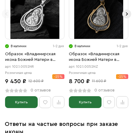
В наличии
1-2 дня
В наличии
1-2 дня
Образок «Владимирская
Образок «Владимирская
икона Божией Матери в
икона Божией Матери в
форме цаты» чернение,
форме цаты» чернение,
арт. 102.1.0052NR
арт. 102.1.0052NZ
родий
позолота
Розничная цена
Розничная цена
-25%
-25%
9 450 ₽
8 700 ₽
12 600 ₽
11 600 ₽
0 отзывов
0 отзывов
Купить
Купить
Ответы на частые вопросы при заказе
иконы