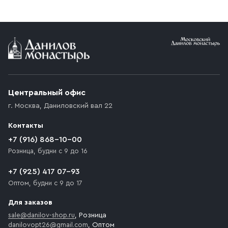
заказе от 10 000 ₽ доставка бесплатная.
Условия доставки
Приобретённый товар доставляется до подъезда
(калитки дачи или ворот частного дома). Если
возникают препятствия для подъезда автомобиля,
Центральный офис
доставка осуществляется до ближайшего места,
г. Москва
,
Даниловский вал 22
которое максимально близко к месту запланированной
разгрузки товара и не нарушает правила дорожного
Контакты
движения. Если на территории места назначения
доставки предусмотрен платный въезд, то Покупателю
+7 (916) 868-10-00
необходимо компенсировать стоимость въезда
Розница, будни с 9 до 16
транспортного средства.
+7 (925) 417 07-93
Оптом, будни с 9 до 17
Для заказов
sale@danilov-shop.ru
, Розница
danilovopt26@gmail.com
, Оптом