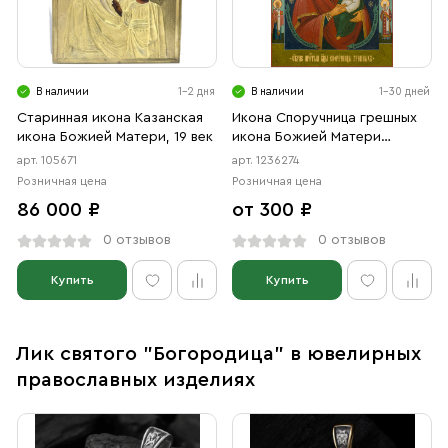
В наличии
1-2 дня
В наличии
1-30 дней
Старинная икона Казанская
Икона Споручница грешных
икона Божией Матери, 19 век
икона Божией Матери
(АРТ.06274)
арт. 105671
арт. 1236274
Розничная цена
Розничная цена
86 000 ₽
от 300 ₽
0 отзывов
0 отзывов
Купить
Купить
Лик святого "Богородица" в ювелирных
православных изделиях