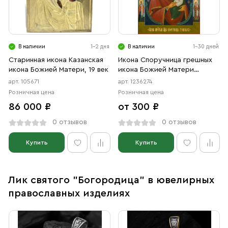
В наличии
1-2 дня
В наличии
1-30 дней
Старинная икона Казанская
Икона Споручница грешных
икона Божией Матери, 19 век
икона Божией Матери
(АРТ.06274)
арт. 105671
арт. 1236274
Розничная цена
Розничная цена
86 000 ₽
от 300 ₽
0 отзывов
0 отзывов
Купить
Купить
Лик святого "Богородица" в ювелирных
православных изделиях