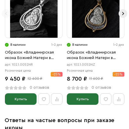
В наличии
1-2 дня
В наличии
1-2 дня
Образок «Владимирская
Образок «Владимирская
икона Божией Матери в
икона Божией Матери в
форме цаты» чернение,
форме цаты» чернение,
арт. 102.1.0052NR
арт. 102.1.0052NZ
родий
позолота
Розничная цена
Розничная цена
-25%
-25%
9 450 ₽
8 700 ₽
12 600 ₽
11 600 ₽
0 отзывов
0 отзывов
Купить
Купить
Ответы на частые вопросы при заказе
иконы