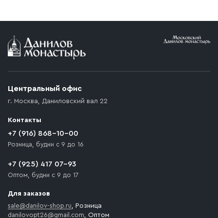
заказе от 10 000 ₽ доставка бесплатная.
Условия доставки
Приобретённый товар доставляется до подъезда
(калитки дачи или ворот частного дома). Если
возникают препятствия для подъезда автомобиля,
Центральный офис
доставка осуществляется до ближайшего места,
г. Москва
,
Даниловский вал 22
которое максимально близко к месту запланированной
разгрузки товара и не нарушает правила дорожного
Контакты
движения. Если на территории места назначения
доставки предусмотрен платный въезд, то Покупателю
+7 (916) 868-10-00
необходимо компенсировать стоимость въезда
Розница, будни с 9 до 16
транспортного средства.
+7 (925) 417 07-93
Оптом, будни с 9 до 17
Для заказов
sale@danilov-shop.ru
, Розница
danilovopt26@gmail.com
, Оптом