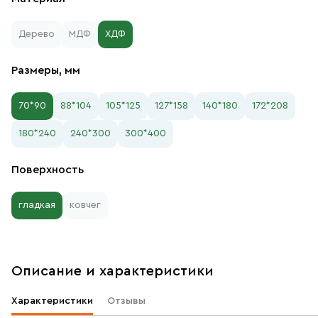
Дерево
МДФ
ХДФ
Размеры, мм
70*90
88*104
105*125
127*158
140*180
172*208
180*240
240*300
300*400
Поверхность
гладкая
ковчег
Описание и характеристики
Характеристики
Отзывы