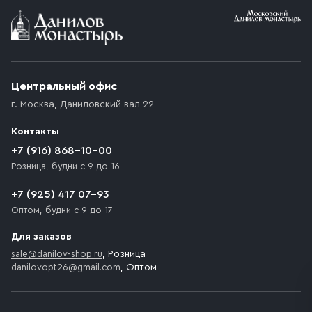
Условия доставки
Приобретённый товар доставляется до подъезда
(калитки дачи или ворот частного дома). Если
возникают препятствия для подъезда автомобиля,
Центральный офис
доставка осуществляется до ближайшего места,
г. Москва
,
Даниловский вал 22
которое максимально близко к месту запланированной
разгрузки товара и не нарушает правила дорожного
Контакты
движения. Если на территории места назначения
доставки предусмотрен платный въезд, то Покупателю
+7 (916) 868-10-00
необходимо компенсировать стоимость въезда
Розница, будни с 9 до 16
транспортного средства.
+7 (925) 417 07-93
Оптом, будни с 9 до 17
Для заказов
sale@danilov-shop.ru
, Розница
danilovopt26@gmail.com
, Оптом