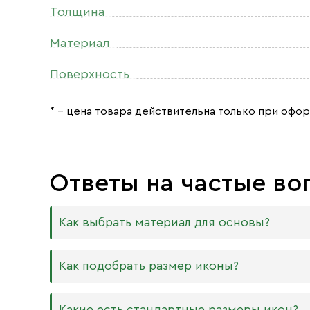
Толщина
Материал
Поверхность
* – цена товара действительна только при офор
Ответы на частые во
Как выбрать материал для основы?
Мы изготавливаем иконы на трёх разных видах
Как подобрать размер иконы?
Дерево. Наиболее прочный и качественный
МДФ. Ламинированная древесно-стружечная
Никаких строгих правил по тому, какого разме
Какие есть стандартные размеры икон?