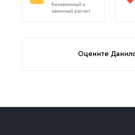
Оплата через сайт
безналичный и
наличный расчет
Пожалуйста, согласуйте с менеджером дату и
После оформления заказа через сайт, откроет
доставку (по Москве либо через службу СДЭК
Доставка курьером по Москве в п
Оплата по безналичному расчету
Вы можете оформить доставку курьером по ук
свяжется с вами, уточнит адрес и согласует 
Оцените Данил
Мы можем подготовить счет для оплаты по ба
доставка бесплатная.
Условия доставки
Приобретённый товар доставляется до подъезд
доставка осуществляется до ближайшего мест
дорожного движения. Если на территории ме
стоимость въезда транспортного средства.