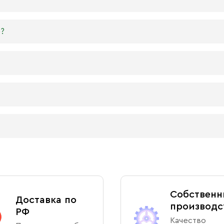
ете самостоятельно выбрать ширину МДФ в зависимости о
ться на него.
лотности используется для создания небольших икон, та
 Богородицы. В детской комнате по традиции вешают ик
?
ь на рабочий стол, они будут намного качественнее бума
ия любимых святых или иконы церковных праздников. Ча
 Тримифунтского, Матроны Московской, Ксении Петербу
имает от 1 до 5 рабочих дней. Также мы изготавливаем 
тандартного или большого размера производятся от 5 ра
ра, обратившись к каталогу на сайте.
ное изготовление иконы (за несколько часов), о цене 
ртными фирменными плотными упаковками бежевого, крас
естанно молитесь, за все благодарите» (1 Фес. 5: 16–18)
ю подарочную упаковку любого размера.
ой лавки Данилова монастыря
ренняя территория монастыря)
нижной лавке на территории Данилова Монастыря (возмож
Собственн
Доставка по
производс
РФ
Качество