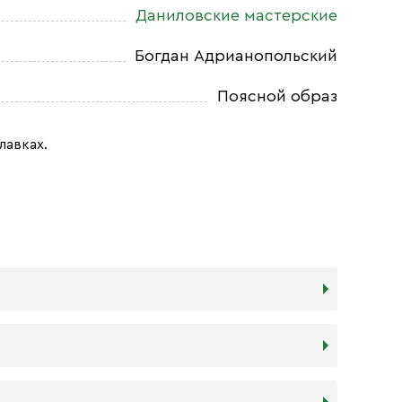
Даниловские мастерские
Богдан Адрианопольский
Поясной образ
лавках.
дереву в прочности. Тем не менее,
я и места, куда она будет помещена. Если у