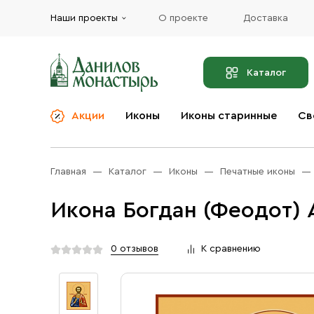
Наши проекты
О проекте
Доставка
Каталог
Акции
Иконы
Иконы старинные
Св
О компании
Благовония
Бренды
Богослужебная и
Главная
Каталог
Иконы
Печатные иконы
Церковная утварь
Доставка
Иконы
Икона Богдан (Феодот) 
Услуги
Масло
Акции
Оплата
0 отзывов
К сравнению
Православные подарки
Контакты
Разное