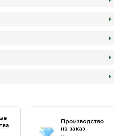
т того, какого размера икону хотите: 16 мм
к как толщина материала всего 4 мм. Такие
ону Ангела Хранителя или Богородицы. Также
жных изображений, и при этом не займут
ще всего в домах можно встретить
ргской и других особо почитаемых святых.
иконы по индивидуальным размерам в
бочих дней, сроки обговариваются
и сроках необходимо договариваться с
ного и синего цветов, на которых написаны
. Также Вы можете приобрести фирменный пакет
на оплата наличными или банковской картой).
ые
Производство
тва
на заказ