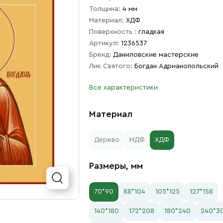
Толщина:
4 мм
Материал:
ХДФ
Поверхность :
гладкая
Артикул:
1236537
Бренд:
Даниловские мастерские
Лик Святого:
Богдан Адрианопольский
Все характеристики
Материал
Дерево
МДФ
ХДФ
Размеры, мм
70*90
88*104
105*125
127*158
140*180
172*208
180*240
240*3