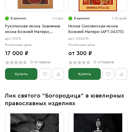
В наличии
1-2 дня
В наличии
1-30 дней
Рукописная икона Знамение
Икона Смоленская икона
икона Божией Матери,
Божией Матери (АРТ.06375)
писанная
арт. 111276
арт. 1236375
Розничная цена
Розничная цена
17 000 ₽
от 300 ₽
0 отзывов
0 отзывов
Купить
Купить
Лик святого "Богородица" в ювелирных
православных изделиях