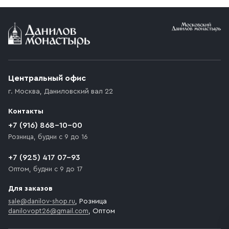
Условия доставки
Приобретённый товар доставляется до подъезда
(калитки дачи или ворот частного дома). Если
возникают препятствия для подъезда автомобиля,
Центральный офис
доставка осуществляется до ближайшего места,
г. Москва
,
Даниловский вал 22
которое максимально близко к месту запланированной
разгрузки товара и не нарушает правила дорожного
Контакты
движения. Если на территории места назначения
доставки предусмотрен платный въезд, то Покупателю
+7 (916) 868-10-00
необходимо компенсировать стоимость въезда
Розница, будни с 9 до 16
транспортного средства.
+7 (925) 417 07-93
Оптом, будни с 9 до 17
Для заказов
sale@danilov-shop.ru
, Розница
danilovopt26@gmail.com
, Оптом