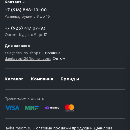
Контакты
движения. Если на территории места назначения
доставки предусмотрен платный въезд, то Покупателю
+7 (916) 868-10-00
необходимо компенсировать стоимость въезда
Розница, будни с 9 до 16
транспортного средства.
+7 (925) 417 07-93
Оптом, будни с 9 до 17
Для заказов
sale@danilov-shop.ru
, Розница
danilovopt26@gmail.com
, Оптом
Каталог
Компания
Бренды
Принимаем к оплате
lavka.msdm.ru – оптовые продажи продукции Данилова