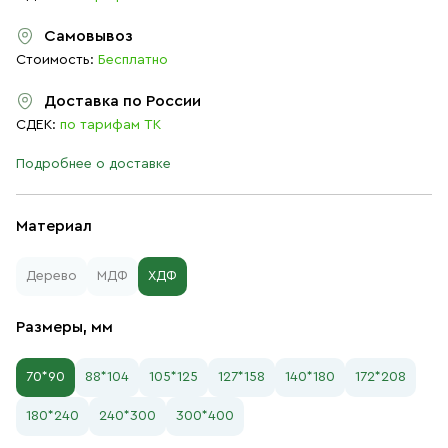
Самовывоз
Стоимость:
Бесплатно
Доставка по России
СДЕК:
по тарифам ТК
Подробнее о доставке
Материал
Дерево
МДФ
ХДФ
Размеры, мм
70*90
88*104
105*125
127*158
140*180
172*208
180*240
240*300
300*400