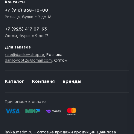
Контакты
движения. Если на территории места назначения
доставки предусмотрен платный въезд, то Покупателю
+7 (916) 868-10-00
необходимо компенсировать стоимость въезда
Розница, будни с 9 до 16
транспортного средства.
+7 (925) 417 07-93
Оптом, будни с 9 до 17
Для заказов
sale@danilov-shop.ru
, Розница
danilovopt26@gmail.com
, Оптом
Каталог
Компания
Бренды
Принимаем к оплате
lavka.msdm.ru – оптовые продажи продукции Данилова