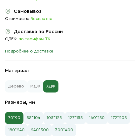
Самовывоз
Стоимость:
Бесплатно
Доставка по России
СДЕК:
по тарифам ТК
Подробнее о доставке
Материал
Дерево
МДФ
ХДФ
Размеры, мм
70*90
88*104
105*125
127*158
140*180
172*208
180*240
240*300
300*400