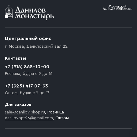
Условия доставки
Приобретённый товар доставляется до подъезда
(калитки дачи или ворот частного дома). Если
возникают препятствия для подъезда автомобиля,
Центральный офис
доставка осуществляется до ближайшего места,
г. Москва
,
Даниловский вал 22
которое максимально близко к месту запланированной
разгрузки товара и не нарушает правила дорожного
Контакты
движения. Если на территории места назначения
доставки предусмотрен платный въезд, то Покупателю
+7 (916) 868-10-00
необходимо компенсировать стоимость въезда
Розница, будни с 9 до 16
транспортного средства.
+7 (925) 417 07-93
Оптом, будни с 9 до 17
Для заказов
sale@danilov-shop.ru
, Розница
danilovopt26@gmail.com
, Оптом