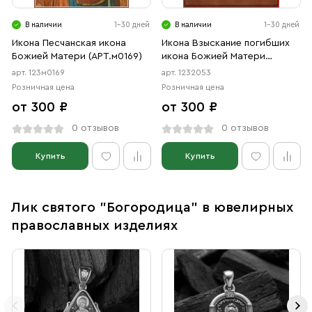
В наличии
1-30 дней
В наличии
1-30 дней
Икона Песчанская икона
Икона Взыскание погибших
Божией Матери (АРТ.м0169)
икона Божией Матери
(АРТ.02053)
арт. 123м0169
арт. 1232053
Розничная цена
Розничная цена
от 300 ₽
от 300 ₽
0 отзывов
0 отзывов
Купить
Купить
Лик святого "Богородица" в ювелирных
православных изделиях