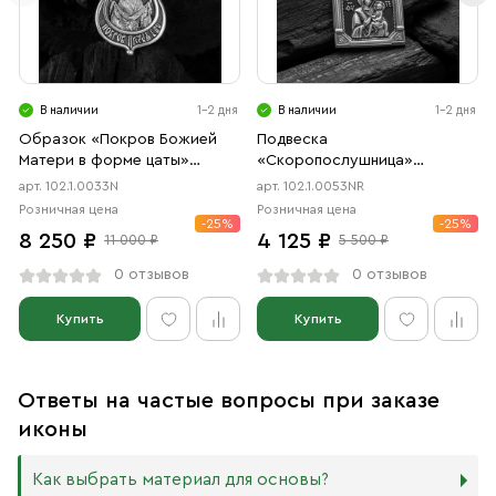
В наличии
1-2 дня
В наличии
1-2 дня
Образок «Покров Божией
Подвеска
Матери в форме цаты»
«Скоропослушница»
чернение
чернение, родий
арт. 102.1.0033N
арт. 102.1.0053NR
Розничная цена
Розничная цена
-25%
-25%
8 250 ₽
4 125 ₽
11 000 ₽
5 500 ₽
0 отзывов
0 отзывов
Купить
Купить
Ответы на частые вопросы при заказе
иконы
Как выбрать материал для основы?