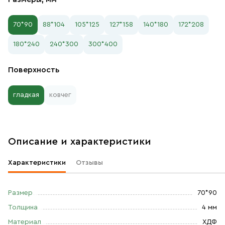
70*90
88*104
105*125
127*158
140*180
172*208
180*240
240*300
300*400
Поверхность
гладкая
ковчег
Описание и характеристики
Характеристики
Отзывы
Размер
70*90
Толщина
4 мм
Материал
ХДФ