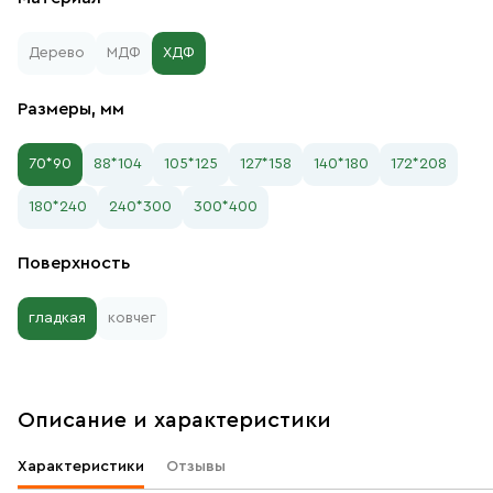
Дерево
МДФ
ХДФ
Размеры, мм
70*90
88*104
105*125
127*158
140*180
172*208
180*240
240*300
300*400
Поверхность
гладкая
ковчег
Описание и характеристики
Характеристики
Отзывы