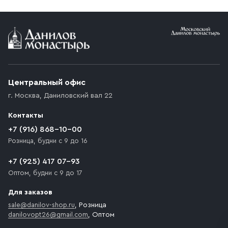
Условия доставки
Приобретённый товар доставляется до подъезда
(калитки дачи или ворот частного дома). Если
возникают препятствия для подъезда автомобиля,
Центральный офис
доставка осуществляется до ближайшего места,
г. Москва
,
Даниловский вал 22
которое максимально близко к месту запланированной
разгрузки товара и не нарушает правила дорожного
Контакты
движения. Если на территории места назначения
доставки предусмотрен платный въезд, то Покупателю
+7 (916) 868-10-00
необходимо компенсировать стоимость въезда
Розница, будни с 9 до 16
транспортного средства.
+7 (925) 417 07-93
Оптом, будни с 9 до 17
Для заказов
sale@danilov-shop.ru
, Розница
danilovopt26@gmail.com
, Оптом