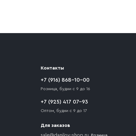
ают препятствия для подъезда автомобиля,
 разгрузки товара и не нарушает правила
то Покупателю необходимо компенсировать
Контакты
+7 (916) 868-10-00
Розница, будни с 9 до 16
+7 (925) 417 07-93
Оптом, будни с 9 до 17
Для заказов
sale@danilov-shop.ru
, Розница