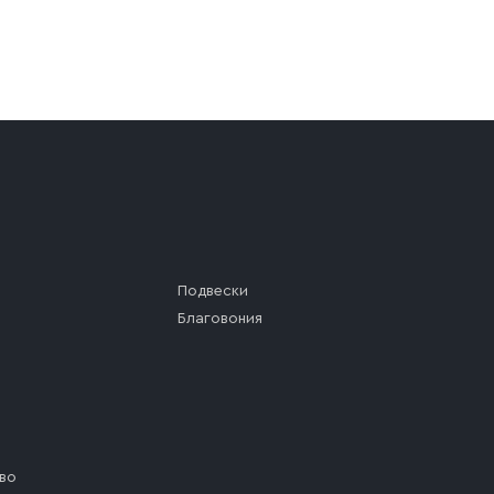
а (калитки дачи или ворот частного дома). Если возник
а, которое максимально близко к месту запланированной
ста назначения доставки предусмотрен платный въезд, 
Подвески
Благовония
во