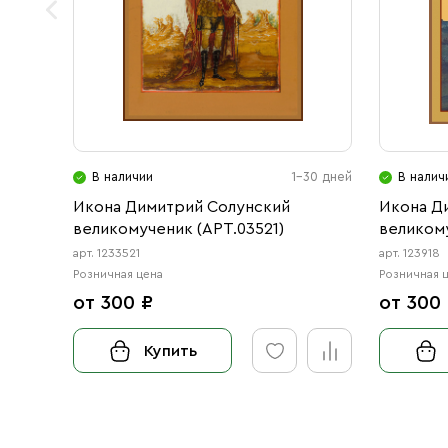
В наличии
1-30 дней
В налич
Икона Димитрий Солунский
Икона Д
великомученик (АРТ.03521)
великому
арт. 1233521
арт. 123918
Розничная цена
Розничная 
от 300 ₽
от 300
Купить