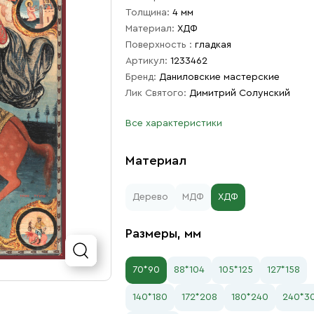
Толщина:
4 мм
Материал:
ХДФ
Поверхность :
гладкая
Артикул:
1233462
Бренд:
Даниловские мастерские
Лик Святого:
Димитрий Солунский
Все характеристики
Материал
Дерево
МДФ
ХДФ
Размеры, мм
70*90
88*104
105*125
127*158
140*180
172*208
180*240
240*3