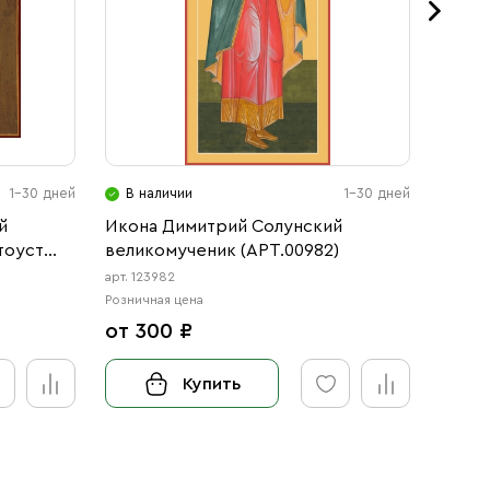
1-30 дней
В наличии
1-30 дней
В н
й
Икона Димитрий Солунский
Икона
тоуст
великомученик (АРТ.00982)
велик
, Любовь
арт. 123982
арт. 12
цы,
Розничная цена
Розничн
от 300 ₽
от 3
Пятница
Купить