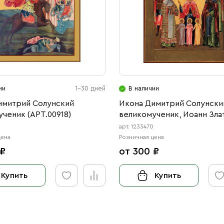
ии
1-30 дней
В наличии
имитрий Солунский
Икона Димитрий Солунски
ченик (АРТ.00918)
великомученик, Иоанн Зла
святитель, Вера, Надежда
арт. 1233470
и их матерь София мучени
цена
Розничная цена
Сергий Радонежский
 ₽
от 300 ₽
преподобный, Параскева 
мученица (АРТ.03470)
Купить
Купить