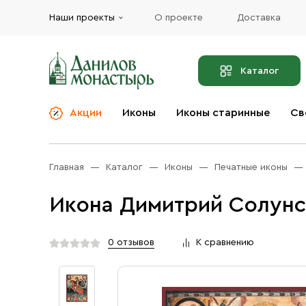
Наши проекты
О проекте
Доставка
Каталог
Акции
Иконы
Иконы старинные
Св
О компании
Благовония
Бренды
Богослужебная и
Главная
Каталог
Иконы
Печатные иконы
Церковная утварь
Доставка
Иконы
Икона Димитрий Солунс
Услуги
Масло
Акции
Оплата
0 отзывов
К сравнению
Православные подарки
Контакты
Разное