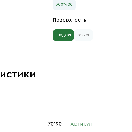
300*400
Поверхность
гладкая
ковчег
ристики
70*90
Артикул