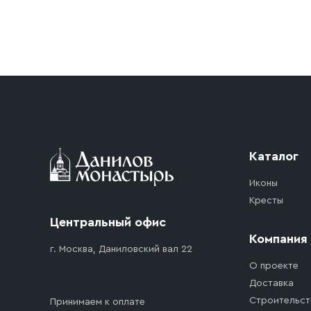
Условия доставки
Приобретённый товар доставляется до подъезд
доставка осуществляется до ближайшего мест
дорожного движения. Если на территории ме
стоимость въезда транспортного средства.
Каталог
Иконы
Кресты
Центральный офис
Компания
г. Москва, Даниловский вал 22
О проекте
Доставка
Строительст
Принимаем к оплате