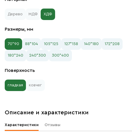
Дерево
МДФ
ХДФ
Размеры, мм
70*90
88*104
105*125
127*158
140*180
172*208
180*240
240*300
300*400
Поверхность
гладкая
ковчег
Описание и характеристики
Характеристики
Отзывы