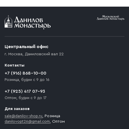
Условия доставки
Приобретённый товар доставляется до подъезда
(калитки дачи или ворот частного дома). Если
возникают препятствия для подъезда автомобиля,
Центральный офис
доставка осуществляется до ближайшего места,
г. Москва
,
Даниловский вал 22
которое максимально близко к месту запланированной
разгрузки товара и не нарушает правила дорожного
Контакты
движения. Если на территории места назначения
доставки предусмотрен платный въезд, то Покупателю
+7 (916) 868-10-00
необходимо компенсировать стоимость въезда
Розница, будни с 9 до 16
транспортного средства.
+7 (925) 417 07-93
Оптом, будни с 9 до 17
Для заказов
sale@danilov-shop.ru
, Розница
danilovopt26@gmail.com
, Оптом