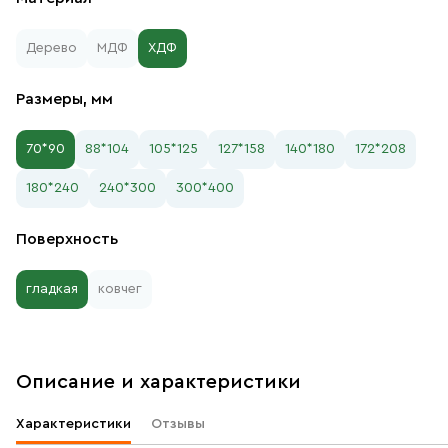
Дерево
МДФ
ХДФ
Размеры, мм
70*90
88*104
105*125
127*158
140*180
172*208
180*240
240*300
300*400
Поверхность
гладкая
ковчег
Описание и характеристики
Характеристики
Отзывы