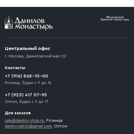
Условия доставки
Приобретённый товар доставляется до подъезда
(калитки дачи или ворот частного дома). Если
возникают препятствия для подъезда автомобиля,
Центральный офис
доставка осуществляется до ближайшего места,
г. Москва
,
Даниловский вал 22
которое максимально близко к месту запланированной
разгрузки товара и не нарушает правила дорожного
Контакты
движения. Если на территории места назначения
доставки предусмотрен платный въезд, то Покупателю
+7 (916) 868-10-00
необходимо компенсировать стоимость въезда
Розница, будни с 9 до 16
транспортного средства.
+7 (925) 417 07-93
Оптом, будни с 9 до 17
Для заказов
sale@danilov-shop.ru
, Розница
danilovopt26@gmail.com
, Оптом