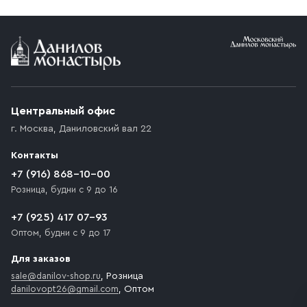
Условия доставки
Приобретённый товар доставляется до подъезда
(калитки дачи или ворот частного дома). Если
возникают препятствия для подъезда автомобиля,
Центральный офис
доставка осуществляется до ближайшего места,
г. Москва
,
Даниловский вал 22
которое максимально близко к месту запланированной
разгрузки товара и не нарушает правила дорожного
Контакты
движения. Если на территории места назначения
доставки предусмотрен платный въезд, то Покупателю
+7 (916) 868-10-00
необходимо компенсировать стоимость въезда
Розница, будни с 9 до 16
транспортного средства.
+7 (925) 417 07-93
Оптом, будни с 9 до 17
Для заказов
sale@danilov-shop.ru
, Розница
danilovopt26@gmail.com
, Оптом