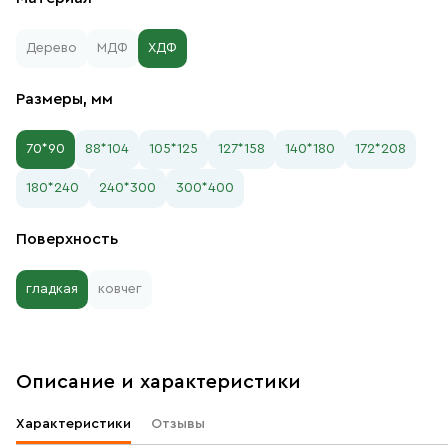
Дерево
МДФ
ХДФ
Размеры, мм
70*90
88*104
105*125
127*158
140*180
172*208
180*240
240*300
300*400
Поверхность
гладкая
ковчег
Описание и характеристики
Характеристики
Отзывы