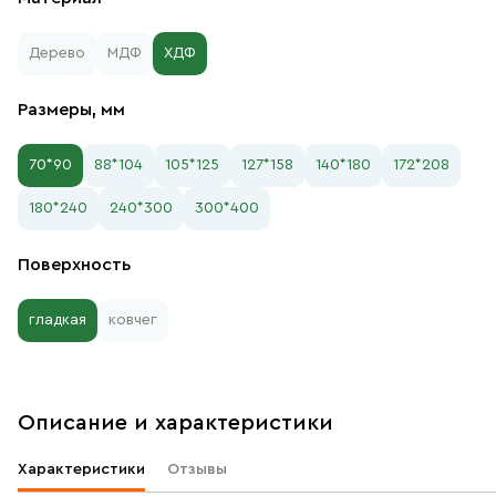
Дерево
МДФ
ХДФ
Размеры, мм
70*90
88*104
105*125
127*158
140*180
172*208
180*240
240*300
300*400
Поверхность
гладкая
ковчег
Описание и характеристики
Характеристики
Отзывы