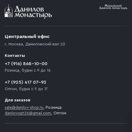
Условия доставки
Приобретённый товар доставляется до подъезда
(калитки дачи или ворот частного дома). Если
возникают препятствия для подъезда автомобиля,
Центральный офис
доставка осуществляется до ближайшего места,
г. Москва
,
Даниловский вал 22
которое максимально близко к месту запланированной
разгрузки товара и не нарушает правила дорожного
Контакты
движения. Если на территории места назначения
доставки предусмотрен платный въезд, то Покупателю
+7 (916) 868-10-00
необходимо компенсировать стоимость въезда
Розница, будни с 9 до 16
транспортного средства.
+7 (925) 417 07-93
Оптом, будни с 9 до 17
Для заказов
sale@danilov-shop.ru
, Розница
danilovopt26@gmail.com
, Оптом